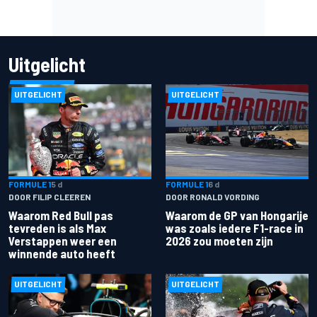
Uitgelicht
UITGELICHT
UITGELICHT
FORMULE 1
5 d
FORMULE 1
6 d
DOOR FILIP CLEEREN
DOOR RONALD VORDING
Waarom Red Bull pas
Waarom de GP van Hongarije
tevreden is als Max
was zoals iedere F1-race in
Verstappen weer een
2026 zou moeten zijn
winnende auto heeft
UITGELICHT
UITGELICHT