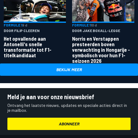
FORMULE 1
9 d
FORMULE 1
10 d
DOOR FILIP CLEEREN
DOOR JAKE BOXALL-LEGGE
Het opvallende aan
Norris en Verstappen
Antonelli's snelle
presteerden boven
transformatie tot F1-
verwachting in Hongarije -
titelkandidaat
symbolisch voor hun F1-
seizoen 2026
BEKIJK MEER
Meld je aan voor onze nieuwsbrief
Ontvang het laatste nieuws, updates en speciale acties direct in
je mailbox.
ABONNEER