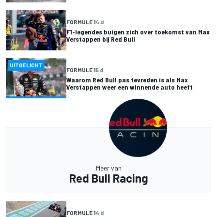
FORMULE 1
4 d
F1-legendes buigen zich over toekomst van Max
Verstappen bij Red Bull
UITGELICHT
FORMULE 1
5 d
Waarom Red Bull pas tevreden is als Max
Verstappen weer een winnende auto heeft
Meer van
Red Bull Racing
FORMULE 1
4 d