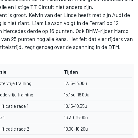
lle en listige TT Circuit niet anders zijn.
t is groot. Kelvin van der Linde heeft met zijn Audi de
is niet riant. Liam Lawson volgt in de Ferrari op 12
ijn Mercedes derde op 16 punten. Ook BMW-rijder Marco
n 25 punten nog alle kans. Het feit dat vier rijders van
titelstrijd, zegt genoeg over de spanning in de DTM.
sie
Tijden
te vrije training
12.15-13.00u
de vrije training
15.15u-16.00u
ificatie race 1
10.15-10.35u
e 1
13.30-15.00u
ificatie race 2
10.00-10.20u