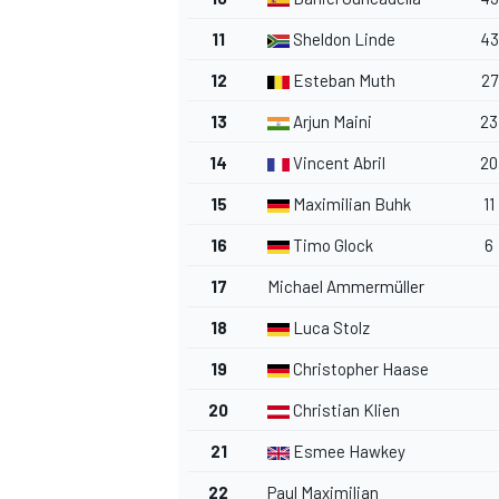
11
Sheldon Linde
43
12
Esteban Muth
27
13
Arjun Maini
23
14
Vincent Abril
20
MEER RACEKLASSEN
15
Maximilian Buhk
11
16
Timo Glock
6
17
Michael Ammermüller
18
Luca Stolz
19
Christopher Haase
20
Christian Klien
21
Esmee Hawkey
22
Paul Maximilian