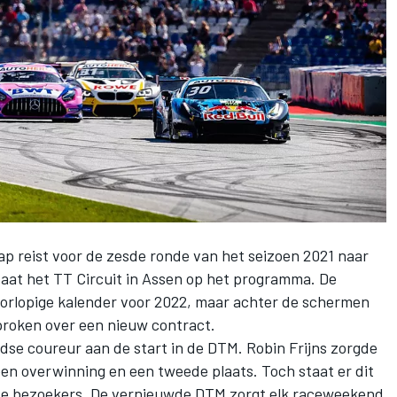
p reist voor de zesde ronde van het seizoen 2021 naar
taat het TT Circuit in Assen op het programma. De
orlopige kalender voor 2022, maar
achter de schermen
proken over een nieuw contract
.
ndse coureur aan de start in de
DTM
. Robin Frijns zorgde
een overwinning en een tweede plaats. Toch staat er dit
 de bezoekers. De vernieuwde DTM zorgt elk raceweekend