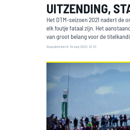
UITZENDING, ST
Het DTM-seizoen 2021 nadert de o
elk foutje fataal zijn. Het aansta
van groot belang voor de titelkand
Gepubliceerd:
14 sep 2021, 12:01
MOTOGP