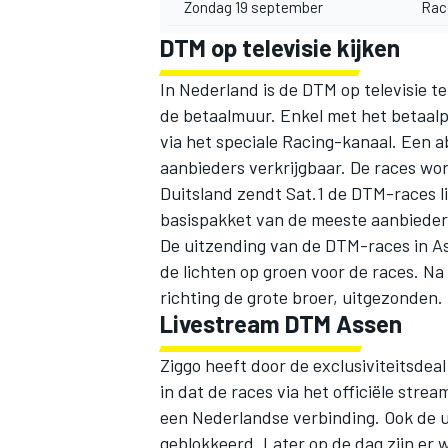
Zondag 19 september
Rac
DTM op televisie kijken
In Nederland is de DTM op televisie te
de betaalmuur. Enkel met het betaalp
via het speciale Racing-kanaal. Een a
aanbieders verkrijgbaar. De races wor
Duitsland zendt Sat.1 de DTM-races li
basispakket van de meeste aanbieder
De uitzending van de DTM-races in As
de lichten op groen voor de races. N
richting de grote broer, uitgezonden.
Livestream DTM Assen
Ziggo heeft door de exclusiviteitsde
in dat de races via het officiële
strea
een Nederlandse verbinding. Ook de 
geblokkeerd. Later op de dag zijn er 