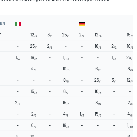
EN
7
-
12
3
25
2
12
-
15
/4
/1
/1
/2
/4
/3
5
-
25
2
-
-
18
2
18
/1
/2
/2
/2
/2
1
18
-
1
-
-
1
25
/3
/2
/10
/3
/1
-
4
-
10
-
6
-
8
/8
/5
/7
/6
-
-
-
8
-
25
3
12
/6
/1
/1
/4
-
15
-
6
-
10
-
-
/3
/7
/5
2
-
-
15
-
8
-
2
/2
/3
/6
/9
-
2
-
4
1
15
-
4
/9
/8
/3
/3
/8
-
6
-
18
-
-
-
1
/7
/2
/10
3
10
-
-
-
-
-
6