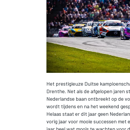
INDYCAR
Het prestigieuze Duitse kampioenscha
Drenthe. Net als de afgelopen jaren s
Nederlandse baan ontbreekt op de vo
wordt tijdens en na het weekend ges
WEC
DTM
Helaas staat er dit jaar geen Nederla
vorig jaar voor mooie successen met 
jaar heel wat moois te wachten voor