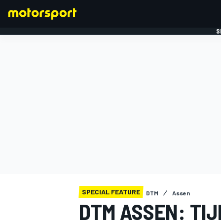
S
FORMULE 1
SPECIAL FEATURE
DTM
Assen
DTM ASSEN: TIJ