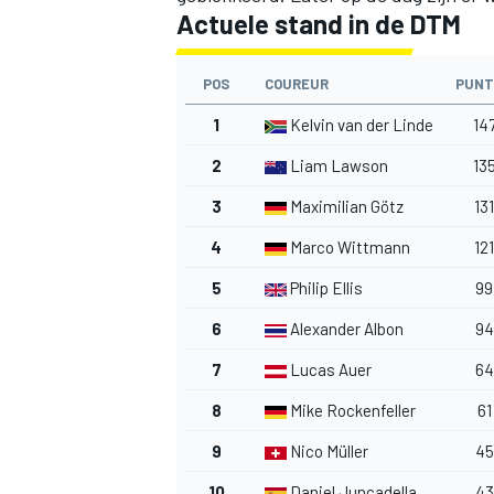
Actuele stand in de DTM
POS
COUREUR
PUNT
1
Kelvin van der Linde
14
2
Liam Lawson
13
3
Maximilian Götz
131
4
Marco Wittmann
121
5
Philip Ellis
99
6
Alexander Albon
94
7
Lucas Auer
64
8
Mike Rockenfeller
61
9
Nico Müller
45
10
Daniel Juncadella
43