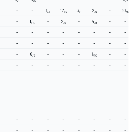
/1
/5
/7
-
-
1
12
3
2
-
10
/3
/4
/1
/9
/5
-
1
-
2
-
4
-
-
/10
/9
/8
-
-
-
-
-
-
-
-
-
-
-
-
-
-
-
-
-
8
-
-
-
1
-
-
/6
/10
-
-
-
-
-
-
-
-
-
-
-
-
-
-
-
-
-
-
-
-
-
-
-
-
-
-
-
-
-
-
-
-
-
-
-
-
-
-
-
-
-
-
-
-
-
-
-
-
-
-
-
-
-
-
-
-