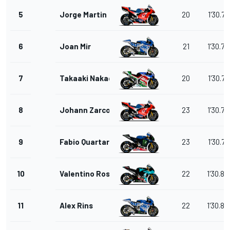
5
Jorge Martin
20
1'30.71
6
Joan Mir
21
1'30.76
7
Takaaki Nakagami
20
1'30.77
8
Johann Zarco
23
1'30.78
9
Fabio Quartararo
23
1'30.79
10
Valentino Rossi
22
1'30.82
11
Alex Rins
22
1'30.86