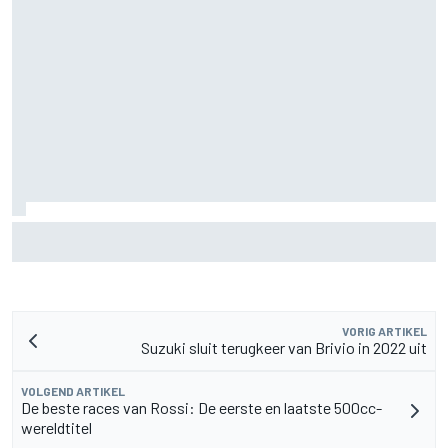
Toto Wolff over uitdaging als vader nu zoon Jack
kartkampioenschap leidt
VORIG ARTIKEL
Suzuki sluit terugkeer van Brivio in 2022 uit
VOLGEND ARTIKEL
De beste races van Rossi: De eerste en laatste 500cc-
wereldtitel