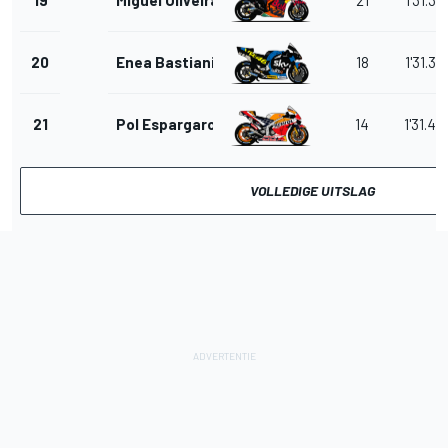
20
Enea Bastianini
18
1'31.38
21
Pol Espargaro
14
1'31.49
VOLLEDIGE UITSLAG