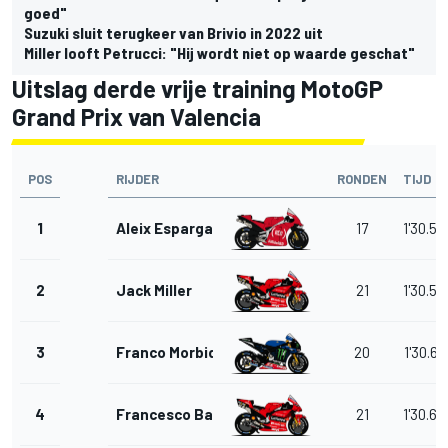
goed"
Suzuki sluit terugkeer van Brivio in 2022 uit
Miller looft Petrucci: "Hij wordt niet op waarde geschat"
Uitslag derde vrije training MotoGP
Grand Prix van Valencia
POS
RIJDER
RONDEN
TIJD
1
Aleix Espargaro
17
1'30.52
2
Jack Miller
21
1'30.54
3
Franco Morbidelli
20
1'30.61
4
Francesco Bagnaia
21
1'30.65