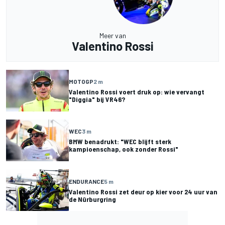
Meer van
Valentino Rossi
MOTOGP
2 m
Valentino Rossi voert druk op: wie vervangt
"Diggia" bij VR46?
WEC
3 m
BMW benadrukt: "WEC blijft sterk
kampioenschap, ook zonder Rossi"
ENDURANCE
5 m
Valentino Rossi zet deur op kier voor 24 uur van
de Nürburgring