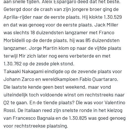
aan snelle tijden.
Aleix Espargaro
deed dat het beste.
Getergd door de crash van zijn jongere broer ging de
Aprilia-rijder naar de eerste plaats. Hij klokte 1.30.529
en dat was genoeg voor de eerste plaats. Jack Miller
was slechts 18 duizendsten langzamer met
Franco
Morbidelli
op de derde plaats, hij was 85 duizendsten
langzamer.
Jorge Martin
klom op naar de vijfde plaats
terwijl Mir zich later nog eens verbeterde en met
1.30.762 op de zesde plek stond.
Takaaki Nakagami
eindigde op de zevende plaats voor
Johann Zarco en wereldkampioen
Fabio Quartararo
.
Die laatste kende geen best weekend, maar vond
uiteindelijk toch voldoende winst om rechtstreeks naar
Q2 te gaan. En de tiende plaats? Die was voor
Valentino
Rossi
. De Italiaan reed zijn snelste ronde in het kielzog
van
Francesco Bagnaia
en de 1.30.825 was goed genoeg
voor rechtstreekse plaatsing.