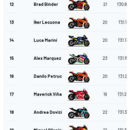
12
Brad Binder
21
1'30.89
13
Iker Lecuona
20
1'31.11
14
Luca Marini
20
1'31.13
15
Alex Marquez
23
1'31.15
16
Danilo Petrucci
20
1'31.21
17
Maverick Viñales
19
1'31.23
18
Andrea Dovizioso
22
1'31.37
19
Miguel Oliveira
21
1'31.38