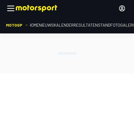
MOTOGP
HOME
NIEUWS
KALENDER
RESULTATEN
STAND
FOTOGALER