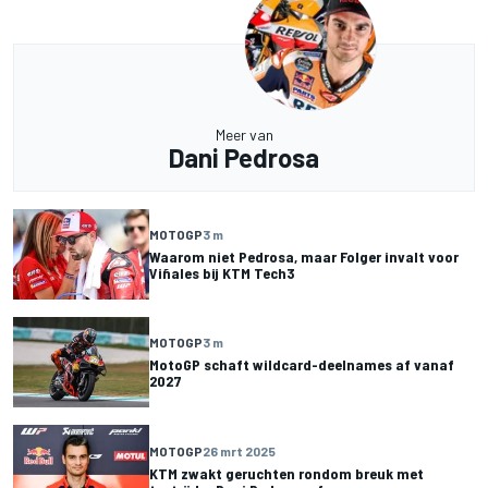
Meer van
Dani Pedrosa
MOTOGP
3 m
Waarom niet Pedrosa, maar Folger invalt voor
Viñales bij KTM Tech3
MOTOGP
3 m
MotoGP schaft wildcard-deelnames af vanaf
2027
MOTOGP
26 mrt 2025
KTM zwakt geruchten rondom breuk met