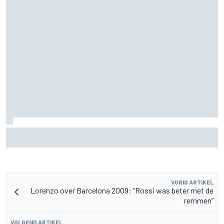
F2-talent Rafael Camara reageert op Haas F1-geruchten
voor 2027
VORIG ARTIKEL
Lorenzo over Barcelona 2009: “Rossi was beter met de
remmen”
VOLGEND ARTIKEL