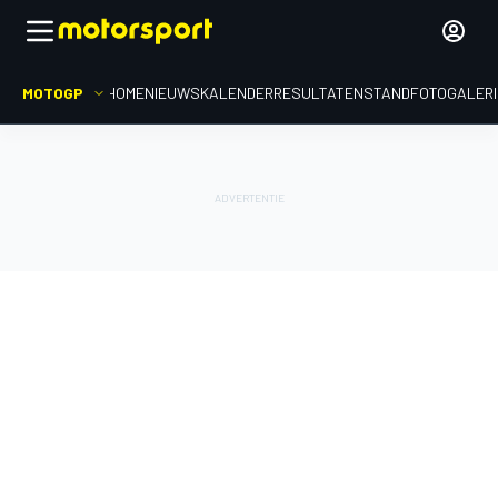
MOTOGP
HOME
NIEUWS
KALENDER
RESULTATEN
STAND
FOTOGALER