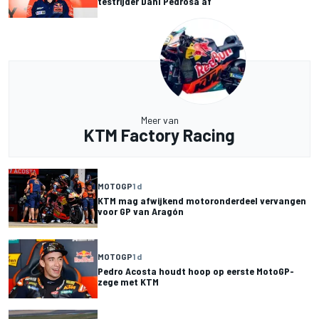
testrijder Dani Pedrosa af
Meer van
KTM Factory Racing
MOTOGP
1 d
KTM mag afwijkend motoronderdeel vervangen
voor GP van Aragón
MOTOGP
1 d
Pedro Acosta houdt hoop op eerste MotoGP-
zege met KTM