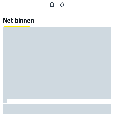
Net binnen
Marco Bezzecchi tempert verwachtingen voor Britse GP:
‘Ik ben nog niet 100%’