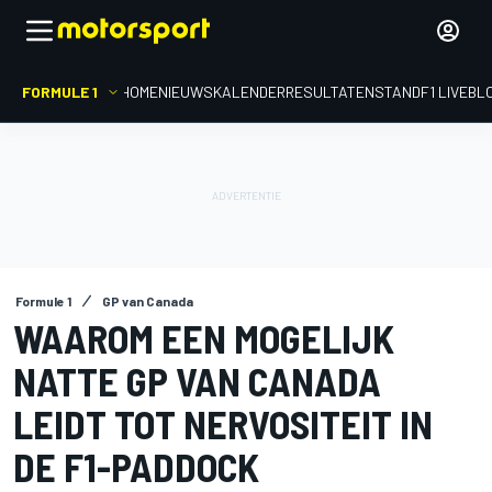
FORMULE 1
HOME
NIEUWS
KALENDER
RESULTATEN
STAND
F1 LIVEBL
Formule 1
GP van Canada
WAAROM EEN MOGELIJK
NATTE GP VAN CANADA
LEIDT TOT NERVOSITEIT IN
DE F1-PADDOCK