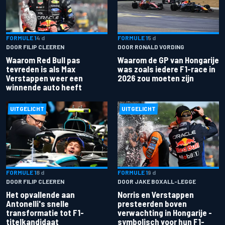
FORMULE 1
4 d
FORMULE 1
5 d
DOOR FILIP CLEEREN
DOOR RONALD VORDING
Waarom Red Bull pas
Waarom de GP van Hongarije
tevreden is als Max
was zoals iedere F1-race in
Verstappen weer een
2026 zou moeten zijn
winnende auto heeft
UITGELICHT
UITGELICHT
FORMULE 1
8 d
FORMULE 1
9 d
DOOR FILIP CLEEREN
DOOR JAKE BOXALL-LEGGE
Het opvallende aan
Norris en Verstappen
Antonelli's snelle
presteerden boven
transformatie tot F1-
verwachting in Hongarije -
titelkandidaat
symbolisch voor hun F1-