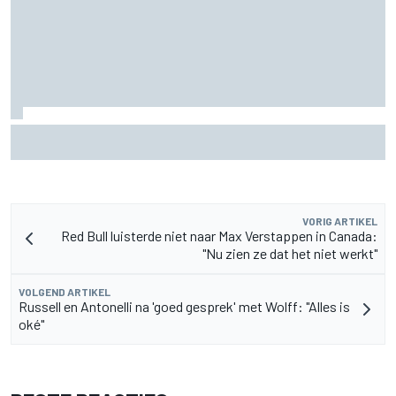
Aston Martin onthult nieuwe limited-edition Glenfiddich-
whisky
VORIG ARTIKEL
Red Bull luisterde niet naar Max Verstappen in Canada:
"Nu zien ze dat het niet werkt"
VOLGEND ARTIKEL
Russell en Antonelli na 'goed gesprek' met Wolff: "Alles is
oké"