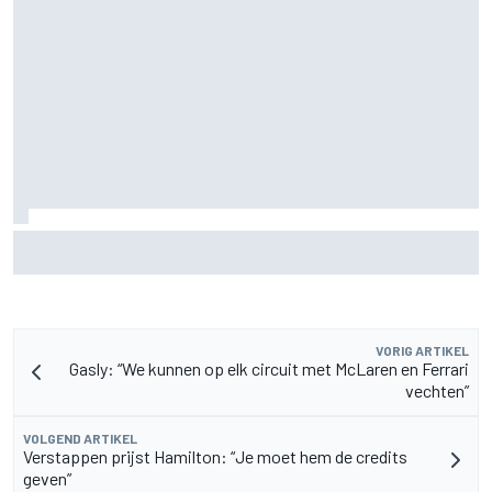
F2-talent Rafael Camara reageert op Haas F1-geruchten
voor 2027
VORIG ARTIKEL
Gasly: “We kunnen op elk circuit met McLaren en Ferrari
vechten”
VOLGEND ARTIKEL
Verstappen prijst Hamilton: “Je moet hem de credits
geven”