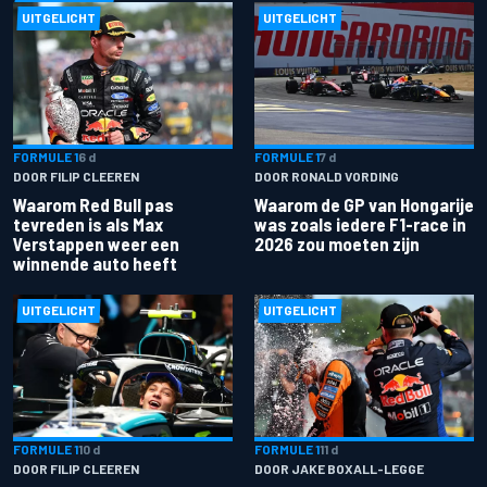
UITGELICHT
UITGELICHT
FORMULE 1
6 d
FORMULE 1
7 d
DOOR FILIP CLEEREN
DOOR RONALD VORDING
Waarom Red Bull pas
Waarom de GP van Hongarije
tevreden is als Max
was zoals iedere F1-race in
Verstappen weer een
2026 zou moeten zijn
winnende auto heeft
UITGELICHT
UITGELICHT
FORMULE 1
10 d
FORMULE 1
11 d
DOOR FILIP CLEEREN
DOOR JAKE BOXALL-LEGGE