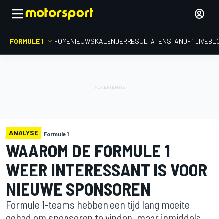
FORMULE 1
HOME
NIEUWS
KALENDER
RESULTATEN
STAND
F1 LIVEBL
ANALYSE
Formule 1
WAAROM DE FORMULE 1
WEER INTERESSANT IS VOOR
NIEUWE SPONSOREN
Formule 1-teams hebben een tijd lang moeite
gehad om sponsoren te vinden, maar inmiddels