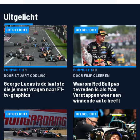
Uitgelicht
UITGELICHT
UITGELICHT
FORMULE 1
1 d
FORMULE 1
3 d
DOOR STUART CODLING
DOOR FILIP CLEEREN
George Lucas is de laatste
Waarom Red Bull pas
die je moet vragen naar F1-
tevreden is als Max
tv-graphics
Verstappen weer een
winnende auto heeft
UITGELICHT
UITGELICHT