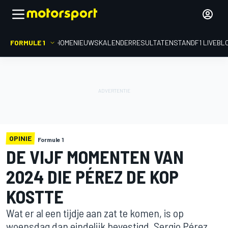
FORMULE 1
HOME
NIEUWS
KALENDER
RESULTATEN
STAND
F1 LIVEBL
OPINIE
Formule 1
DE VIJF MOMENTEN VAN
2024 DIE PÉREZ DE KOP
KOSTTE
Wat er al een tijdje aan zat te komen, is op
woensdag dan eindelijk bevestigd. Sergio Pérez