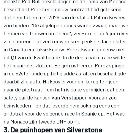
maakte Red Bull enkele dagen na de ramp van Monaco
bekend dat Pérez een nieuw contract had getekend
dat hem tot en met 2026 aan de stal uit Milton Keynes
zou binden. "De afgelopen races waren zwaar, maar we
hebben vertrouwen in Checo", zei Horner op 4 juni over
zijn coureur. Dat vertrouwen kreeg enkele dagen later
in Canada een fikse knauw. Pérez kwam opnieuw niet
uit Q1 van de kwalificatie. In de deels natte race wilde
het maar niet vlotten. Ee gefrustreerde Pérez spinde
in de 52ste ronde op het gladde asfalt en beschadigde
daarbij zijn auto. Hij koos ervoor om terug te rijden
naar de pitstraat - om het risico te vermijden dat een
safety car de kansen van Verstappen vooraan zou
beïnvloeden - en dat leverde hem ook nog eens een
gridstraf voor de volgende race in Spanje op. Het was
na Monaco zijn tweede DNF op rij.
3. De puinhopen van Silverstone