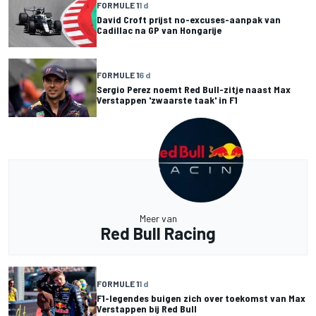
FORMULE 1
1 d
David Croft prijst no-excuses-aanpak van
Cadillac na GP van Hongarije
FORMULE 1
6 d
Sergio Perez noemt Red Bull-zitje naast Max
Verstappen 'zwaarste taak' in F1
Meer van
Red Bull Racing
FORMULE 1
1 d
F1-legendes buigen zich over toekomst van Max
Verstappen bij Red Bull