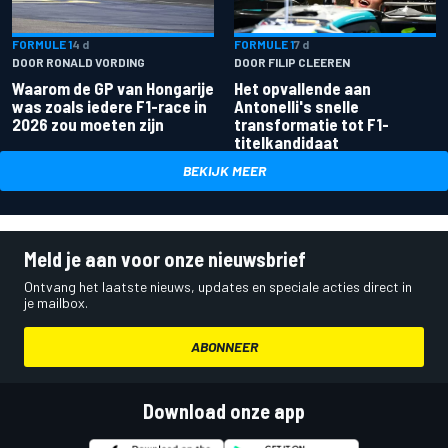
FORMULE 1
4 d
FORMULE 1
7 d
DOOR RONALD VORDING
DOOR FILIP CLEEREN
Waarom de GP van Hongarije
Het opvallende aan
was zoals iedere F1-race in
Antonelli's snelle
2026 zou moeten zijn
transformatie tot F1-
titelkandidaat
BEKIJK MEER
Meld je aan voor onze nieuwsbrief
Ontvang het laatste nieuws, updates en speciale acties direct in
je mailbox.
ABONNEER
Download onze app