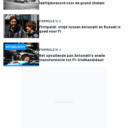
leeftijdsrecord voor de grand chelem
FORMULE 1
2 d
Fittipaldi: strijd tussen Antonelli en Russell is
goed voor F1
UITGELICHT
FORMULE 1
9 d
Het opvallende aan Antonelli's snelle
transformatie tot F1-titelkandidaat