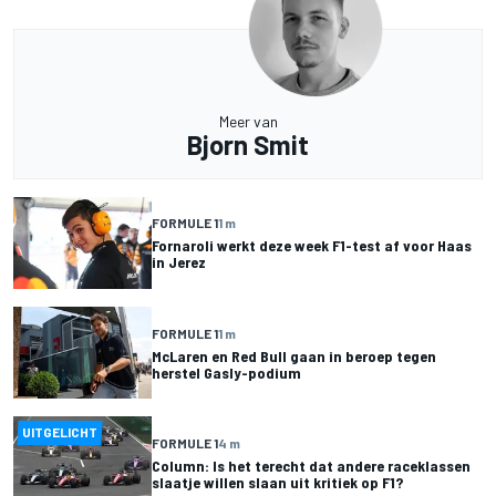
Meer van
Bjorn Smit
FORMULE 1
1 m
Fornaroli werkt deze week F1-test af voor Haas
in Jerez
FORMULE 1
1 m
McLaren en Red Bull gaan in beroep tegen
herstel Gasly-podium
UITGELICHT
FORMULE 1
4 m
Column: Is het terecht dat andere raceklassen
slaatje willen slaan uit kritiek op F1?