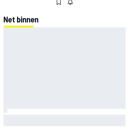
Net binnen
Gerucht: management Sergio Perez voert gesprekken met
Williams terwijl toekomst Carlos Sainz onzeker blijft