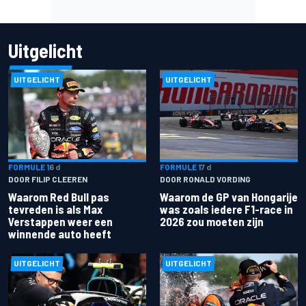
Uitgelicht
UITGELICHT
UITGELICHT
FORMULE 1
6 d
FORMULE 1
7 d
DOOR FILIP CLEEREN
DOOR RONALD VORDING
Waarom Red Bull pas
Waarom de GP van Hongarije
tevreden is als Max
was zoals iedere F1-race in
Verstappen weer een
2026 zou moeten zijn
winnende auto heeft
UITGELICHT
UITGELICHT