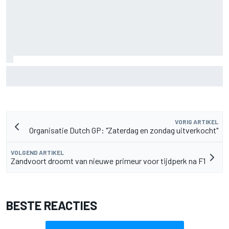
Marco Bezzecchi spreekt van 'rampzalige' blessuretijd na
ronderecord op Silverstone
VORIG ARTIKEL
Organisatie Dutch GP: "Zaterdag en zondag uitverkocht"
VOLGEND ARTIKEL
Zandvoort droomt van nieuwe primeur voor tijdperk na F1
BESTE REACTIES