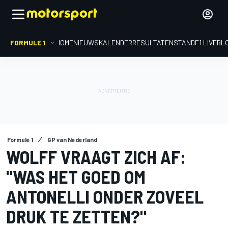
FORMULE 1
HOME
NIEUWS
KALENDER
RESULTATEN
STAND
F1 LIVEBL
Formule 1
GP van Nederland
WOLFF VRAAGT ZICH AF:
"WAS HET GOED OM
ANTONELLI ONDER ZOVEEL
DRUK TE ZETTEN?"