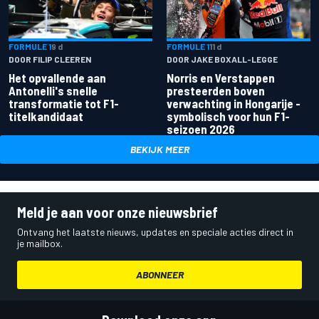
FORMULE 1
9 d
FORMULE 1
11 d
DOOR FILIP CLEEREN
DOOR JAKE BOXALL-LEGGE
Het opvallende aan
Norris en Verstappen
Antonelli's snelle
presteerden boven
transformatie tot F1-
verwachting in Hongarije -
titelkandidaat
symbolisch voor hun F1-
seizoen 2026
BEKIJK MEER
Meld je aan voor onze nieuwsbrief
Ontvang het laatste nieuws, updates en speciale acties direct in
je mailbox.
ABONNEER