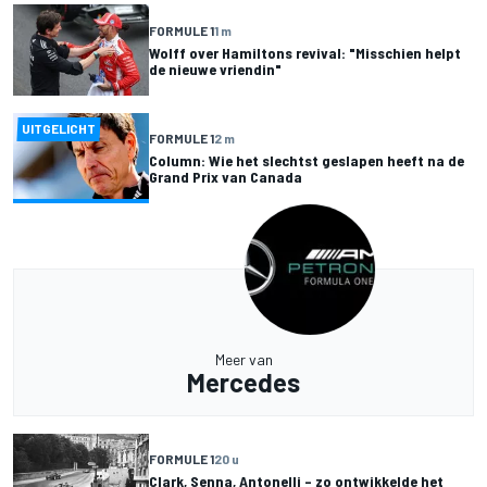
FORMULE 1
1 m
Wolff over Hamiltons revival: "Misschien helpt
de nieuwe vriendin"
UITGELICHT
FORMULE 1
2 m
Column: Wie het slechtst geslapen heeft na de
Grand Prix van Canada
Meer van
Mercedes
FORMULE 1
20 u
Clark, Senna, Antonelli – zo ontwikkelde het