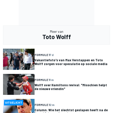
Meer van
Toto Wolff
FORMULE 1
7 d
Vakantiefoto's van Max Verstappen en Toto
Wolff zorgen voor speculatie op sociale media
FORMULE 1
1 m
Wolff over Hamiltons revival: "Misschien helpt
de nieuwe vriendin"
UITGELICHT
FORMULE 1
2 m
Column: Wie het slechtst geslapen heeft na de