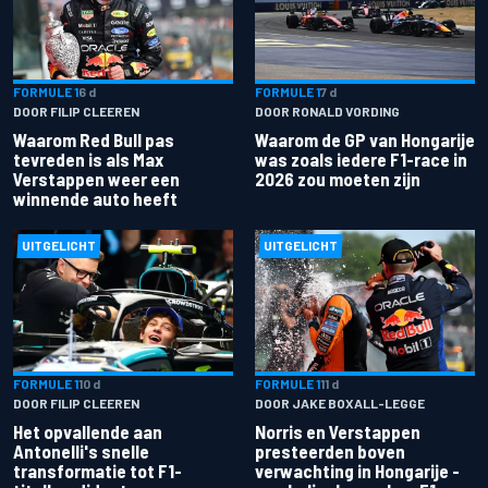
FORMULE 1
6 d
FORMULE 1
7 d
DOOR FILIP CLEEREN
DOOR RONALD VORDING
Waarom Red Bull pas
Waarom de GP van Hongarije
tevreden is als Max
was zoals iedere F1-race in
Verstappen weer een
2026 zou moeten zijn
winnende auto heeft
UITGELICHT
UITGELICHT
FORMULE 1
10 d
FORMULE 1
11 d
DOOR FILIP CLEEREN
DOOR JAKE BOXALL-LEGGE
Het opvallende aan
Norris en Verstappen
Antonelli's snelle
presteerden boven
transformatie tot F1-
verwachting in Hongarije -