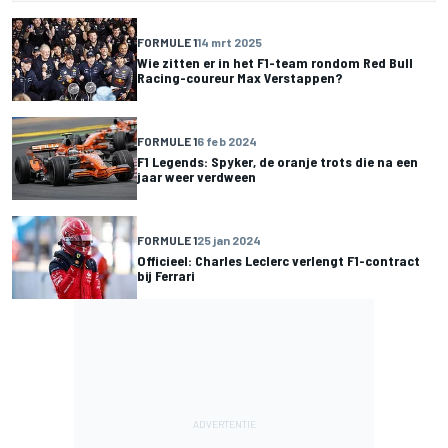
FORMULE 1
14 mrt 2025
Wie zitten er in het F1-team rondom Red Bull
Racing-coureur Max Verstappen?
FORMULE 1
6 feb 2024
F1 Legends: Spyker, de oranje trots die na een
jaar weer verdween
FORMULE 1
25 jan 2024
Officieel: Charles Leclerc verlengt F1-contract
bij Ferrari