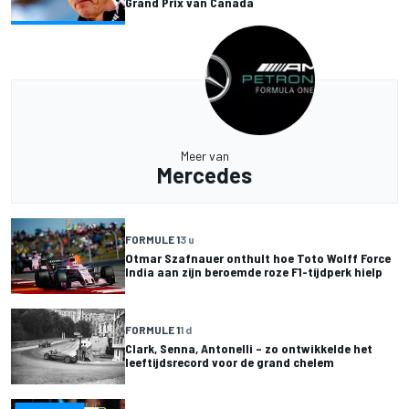
Grand Prix van Canada
Meer van
Mercedes
FORMULE 1
3 u
Otmar Szafnauer onthult hoe Toto Wolff Force
India aan zijn beroemde roze F1-tijdperk hielp
FORMULE 1
1 d
Clark, Senna, Antonelli – zo ontwikkelde het
leeftijdsrecord voor de grand chelem