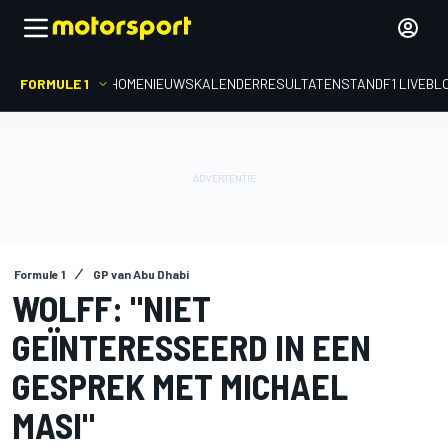
FORMULE 1
HOME
NIEUWS
KALENDER
RESULTATEN
STAND
F1 LIVEBL
Formule 1
GP van Abu Dhabi
WOLFF: "NIET
GEÏNTERESSEERD IN EEN
GESPREK MET MICHAEL
MASI"