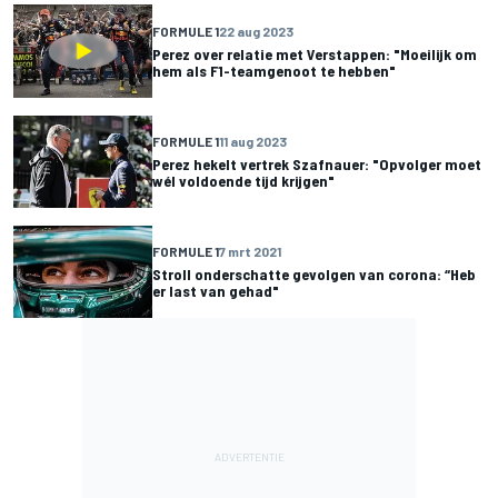
FORMULE 1
22 aug 2023
Perez over relatie met Verstappen: "Moeilijk om
hem als F1-teamgenoot te hebben"
FORMULE 1
11 aug 2023
Perez hekelt vertrek Szafnauer: "Opvolger moet
wél voldoende tijd krijgen"
FORMULE 1
7 mrt 2021
Stroll onderschatte gevolgen van corona: “Heb
er last van gehad"