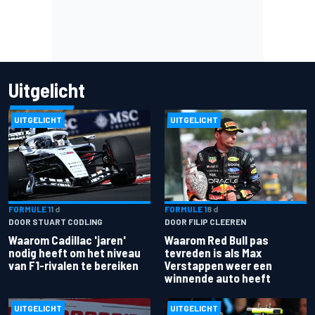
Uitgelicht
UITGELICHT
UITGELICHT
FORMULE 1
1 d
FORMULE 1
8 d
DOOR STUART CODLING
DOOR FILIP CLEEREN
Waarom Cadillac 'jaren'
Waarom Red Bull pas
nodig heeft om het niveau
tevreden is als Max
van F1-rivalen te bereiken
Verstappen weer een
winnende auto heeft
UITGELICHT
UITGELICHT