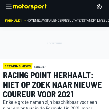
FORMULE 1
HOME
NIEUWS
KALENDER
RESULTATEN
STAND
F1 LIVEBL
BREAKING NEWS
Formule 1
RACING POINT HERHAALT:
NIET OP ZOEK NAAR NIEUWE
COUREUR VOOR 2021
Enkele grote namen zijn beschikbaar voor een
nieuw avontuur in de Formule 1 in 2021, maar