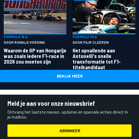
FORMULE 1
9 d
FORMULE 1
11 d
DOOR RONALD VORDING
DOOR FILIP CLEEREN
Waarom de GP van Hongarije
Het opvallende aan
was zoals iedere F1-race in
Antonelli's snelle
2026 zou moeten zijn
transformatie tot F1-
titelkandidaat
BEKIJK MEER
Meld je aan voor onze nieuwsbrief
Ontvang het laatste nieuws, updates en speciale acties direct in
je mailbox.
ABONNEER