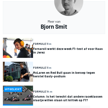
Meer van
Bjorn Smit
FORMULE 1
1 m
Fornaroli werkt deze week F1-test af voor Haas
in Jerez
FORMULE 1
1 m
McLaren en Red Bull gaan in beroep tegen
herstel Gasly-podium
UITGELICHT
FORMULE 1
4 m
Column: Is het terecht dat andere raceklassen
slaatje willen slaan uit kritiek op F1?