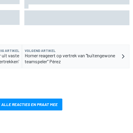
n
De nieuwigheid van Cadillac is eraf, maar dat is
juist een compliment
IG ARTIKEL
VOLGEND ARTIKEL
 uit vaste
Horner reageert op vertrek van "buitengewone
ertrekken'
teamspeler" Pérez
 ALLE REACTIES EN PRAAT MEE