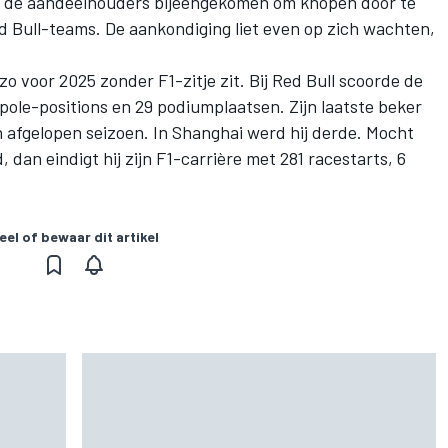
n
de aandeelhouders bijeengekomen om knopen door te
d Bull-teams
. De aankondiging liet even op zich wachten,
 zo voor 2025 zonder F1-zitje zit. Bij Red Bull scoorde de
pole-positions en 29 podiumplaatsen. Zijn laatste beker
n afgelopen seizoen. In Shanghai werd hij derde. Mocht
 dan eindigt hij zijn F1-carrière met 281 racestarts, 6
eel of bewaar dit artikel