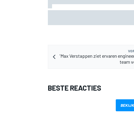
Albon: Baku-upgrade lost problemen va
Williams in F1 2026 niet op
VOR
MEER RACEKLASSEN
'Max Verstappen ziet ervaren engineer
team v
BESTE REACTIES
BEKIJK