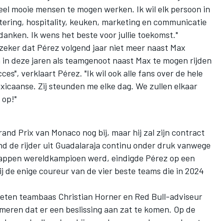
eel mooie mensen te mogen werken. Ik wil elk persoon in
tering, hospitality, keuken, marketing en communicatie
anken. Ik wens het beste voor jullie toekomst."
 zeker dat Pérez volgend jaar niet meer naast
Max
m in deze jaren als teamgenoot naast Max te mogen rijden
es", verklaart Pérez. "Ik wil ook alle fans over de hele
icaanse. Zij steunden me elke dag. We zullen elkaar
 op!"
and Prix van Monaco nog bij, maar hij zal zijn contract
nd de rijder uit Guadalaraja continu onder druk vanwege
tappen wereldkampioen werd, eindigde Pérez op een
ij de enige coureur van de vier beste teams die in 2024
ieten
teambaas Christian Horner
en Red Bull-adviseur
eren dat er een beslissing aan zat te komen. Op de