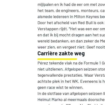
mijlpalen en ik had de eer om met zov
het team, de engineers, monteurs, ca
alsmede iedereen in Milton Keynes bed
Door het afscheid van Red Bull is ook
Verstappen
rijdt. "Het was een eer o
en dat ik bij mocht dragen aan het succ
wereld bedanken, en dan zeker de Mex
weer zien, en vergeet niet: Geef nooit
Carrière zakte weg
Pérez tekende vlak na de Formule 1 Gr
niet uitdienen. Afgelopen seizoen sto
tegenvallende prestaties. Waar Vers
achtste plek in het WK. Eveneens is h
geen race wist te winnen.
In de slotfase van afgelopen seizoen l
Helmut Marko al meermaals doorschem