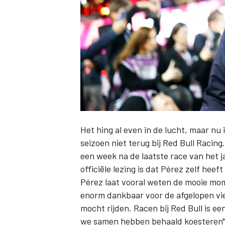
INDYCAR
Het hing al even in de lucht, maar nu i
seizoen niet terug bij
Red Bull Racing
een week na de laatste race van het ja
officiële lezing is dat Pérez zelf hee
Pérez laat vooral weten de mooie mom
WEC
DTM
enorm dankbaar voor de afgelopen vier
mocht rijden. Racen bij Red Bull is een
we samen hebben behaald koesteren", 