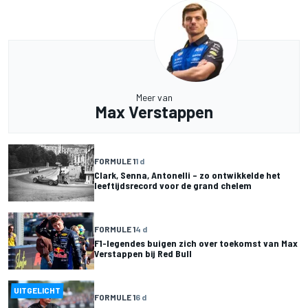
Meer van
Max Verstappen
FORMULE 1
1 d
Clark, Senna, Antonelli – zo ontwikkelde het
leeftijdsrecord voor de grand chelem
FORMULE 1
4 d
F1-legendes buigen zich over toekomst van Max
Verstappen bij Red Bull
UITGELICHT
FORMULE 1
6 d