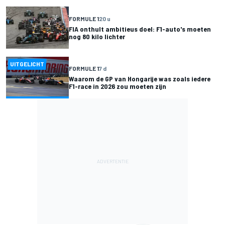
FORMULE 1
20 u
FIA onthult ambitieus doel: F1-auto's moeten
nog 80 kilo lichter
UITGELICHT
FORMULE 1
7 d
Waarom de GP van Hongarije was zoals iedere
F1-race in 2026 zou moeten zijn