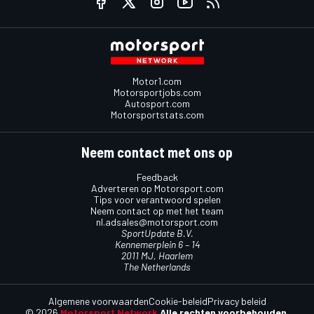
Motor1.com
Motorsportjobs.com
Autosport.com
Motorsportstats.com
Neem contact met ons op
Feedback
Adverteren op Motorsport.com
Tips voor verantwoord spelen
Neem contact op met het team
nl.adsales@motorsport.com
SportUpdate B.V.
Kennemerplein 6 – 14
2011 MJ, Haarlem
The Netherlands
Algemene voorwaarden
Cookie-beleid
Privacy beleid
© 2026
Motorsport Network
Alle rechten voorbehouden.