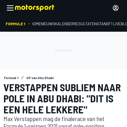
FORMULE 1
HOME
NIEUWS
KALENDER
RESULTATEN
STAND
F1 LIVEBL
Formule 1
GP van Abu Dhabi
VERSTAPPEN SUBLIEM NAAR
POLE IN ABU DHABI: "DIT IS
EEN HELE LEKKERE"
Max Verstappen mag de finalerace van het
Formule 1-seizoen 2021 vanaf pole-position