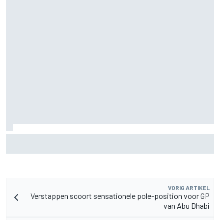
F2-talent Rafael Camara reageert op Haas F1-geruchten
voor 2027
VORIG ARTIKEL
Verstappen scoort sensationele pole-position voor GP
van Abu Dhabi