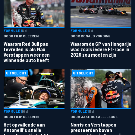
FORMULE 1
6 d
FORMULE 1
7 d
DOOR FILIP CLEEREN
DOOR RONALD VORDING
Waarom Red Bull pas
Waarom de GP van Hongarije
tevreden is als Max
was zoals iedere F1-race in
Verstappen weer een
2026 zou moeten zijn
winnende auto heeft
UITGELICHT
UITGELICHT
FORMULE 1
10 d
FORMULE 1
11 d
DOOR FILIP CLEEREN
DOOR JAKE BOXALL-LEGGE
Het opvallende aan
Norris en Verstappen
Antonelli's snelle
presteerden boven