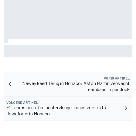
Aston Martin onthult nieuwe limited-edition Glenfiddich-
whisky
VORIG ARTIKEL
Newey keert terug in Monaco: Aston Martin verwacht
teambaas in paddock
VOLGEND ARTIKEL
F1-teams benutten achtervleugel-maas voor extra
downforce in Monaco