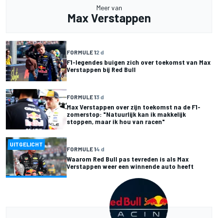
Meer van
Max Verstappen
FORMULE 1
2 d
F1-legendes buigen zich over toekomst van Max
Verstappen bij Red Bull
FORMULE 1
3 d
Max Verstappen over zijn toekomst na de F1-
zomerstop: "Natuurlijk kan ik makkelijk
stoppen, maar ik hou van racen"
UITGELICHT
FORMULE 1
4 d
Waarom Red Bull pas tevreden is als Max
Verstappen weer een winnende auto heeft