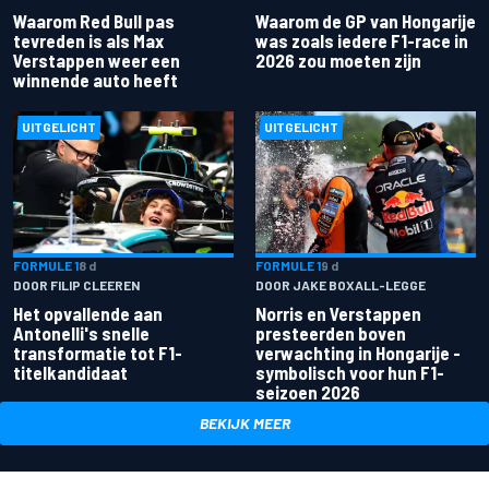
Waarom Red Bull pas
Waarom de GP van Hongarije
tevreden is als Max
was zoals iedere F1-race in
Verstappen weer een
2026 zou moeten zijn
winnende auto heeft
UITGELICHT
UITGELICHT
FORMULE 1
8 d
FORMULE 1
9 d
DOOR FILIP CLEEREN
DOOR JAKE BOXALL-LEGGE
Het opvallende aan
Norris en Verstappen
Antonelli's snelle
presteerden boven
transformatie tot F1-
verwachting in Hongarije -
titelkandidaat
symbolisch voor hun F1-
seizoen 2026
BEKIJK MEER