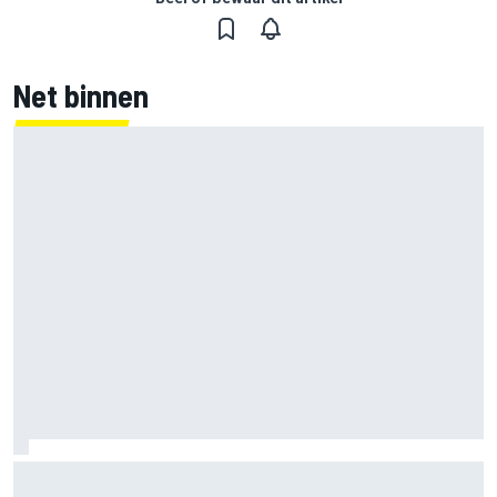
Net binnen
Marco Bezzecchi tempert verwachtingen voor Britse GP:
‘Ik ben nog niet 100%’