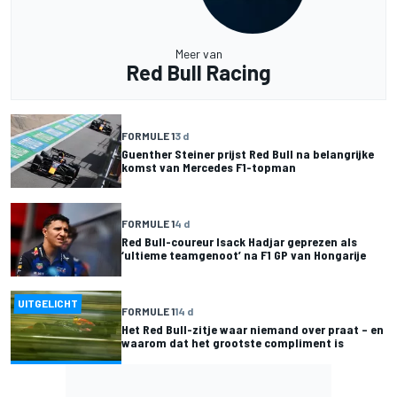
Meer van
Red Bull Racing
FORMULE 1
3 d
Guenther Steiner prijst Red Bull na belangrijke
komst van Mercedes F1-topman
FORMULE 1
4 d
Red Bull-coureur Isack Hadjar geprezen als
‘ultieme teamgenoot’ na F1 GP van Hongarije
UITGELICHT
FORMULE 1
14 d
Het Red Bull-zitje waar niemand over praat – en
waarom dat het grootste compliment is