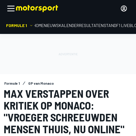
FORMULE 1
HOME
NIEUWS
KALENDER
RESULTATEN
STAND
F1 LIVEBL
Formule 1
GP van Monaco
MAX VERSTAPPEN OVER
KRITIEK OP MONACO:
"VROEGER SCHREEUWDEN
MENSEN THUIS, NU ONLINE"