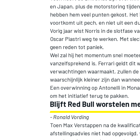
en Japan, plus de motorstoring tijdens
hebben hem veel punten gekost. Het i
voortkomt uit pech, en niet uit een du
Vorig jaar wist Norris in de slotfase
Oscar Piastri
weg te werken. Met slecht
geen reden tot paniek.
Wel zal hij het momentum snel moete
vanzelfsprekend is. Ferrari geldt dit 
verwachtingen waarmaakt, zullen de p
waarschijnlijk kleiner zijn dan wann
Een overwinning op Antonelli in Monac
om het initiatief terug te pakken.
Blijft Red Bull worstelen m
- Ronald Vording
Toen
Max Verstappen
na de kwalificat
afstellingsadvies niet had opgevolgd