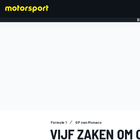
S
FORMULE 1
Formule 1
GP van Monaco
VIJF ZAKEN OM 