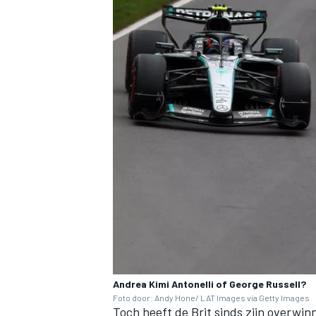
MEER RACEKLASSEN
Andrea Kimi Antonelli of George Russell?
Foto door: Andy Hone/ LAT Images via Getty Images
Toch heeft de Brit sinds zijn overwi