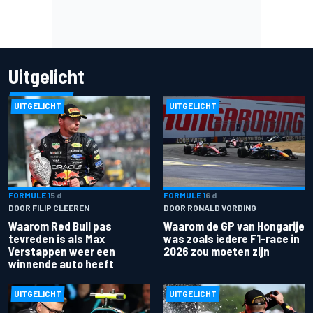
Uitgelicht
UITGELICHT
UITGELICHT
FORMULE 1
5 d
FORMULE 1
6 d
DOOR FILIP CLEEREN
DOOR RONALD VORDING
Waarom Red Bull pas
Waarom de GP van Hongarije
tevreden is als Max
was zoals iedere F1-race in
Verstappen weer een
2026 zou moeten zijn
winnende auto heeft
UITGELICHT
UITGELICHT