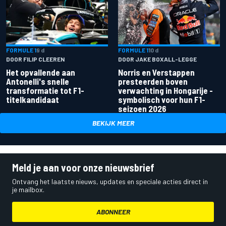
FORMULE 1
9 d
FORMULE 1
10 d
DOOR FILIP CLEEREN
DOOR JAKE BOXALL-LEGGE
Het opvallende aan
Norris en Verstappen
Antonelli's snelle
presteerden boven
transformatie tot F1-
verwachting in Hongarije -
titelkandidaat
symbolisch voor hun F1-
seizoen 2026
BEKIJK MEER
Meld je aan voor onze nieuwsbrief
Ontvang het laatste nieuws, updates en speciale acties direct in
je mailbox.
ABONNEER