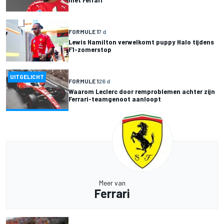
FORMULE 1
7 d
Lewis Hamilton verwelkomt puppy Halo tijdens
F1-zomerstop
UITGELICHT
FORMULE 1
26 d
Waarom Leclerc door remproblemen achter zijn
Ferrari-teamgenoot aanloopt
Meer van
Ferrari