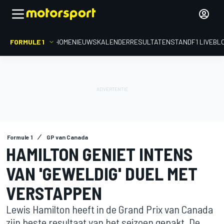
FORMULE 1
HOME
NIEUWS
KALENDER
RESULTATEN
STAND
F1 LIVEBL
Formule 1
GP van Canada
HAMILTON GENIET INTENS
VAN 'GEWELDIG' DUEL MET
VERSTAPPEN
Lewis Hamilton heeft in de Grand Prix van Canada
zijn beste resultaat van het seizoen gepakt. De