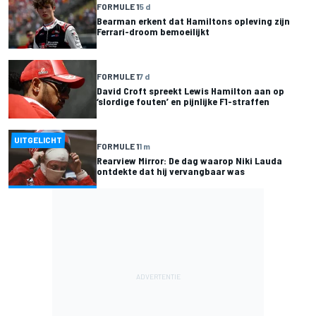
FORMULE 1
5 d
Bearman erkent dat Hamiltons opleving zijn
Ferrari-droom bemoeilijkt
FORMULE 1
7 d
David Croft spreekt Lewis Hamilton aan op
‘slordige fouten’ en pijnlijke F1-straffen
UITGELICHT
FORMULE 1
1 m
Rearview Mirror: De dag waarop Niki Lauda
ontdekte dat hij vervangbaar was