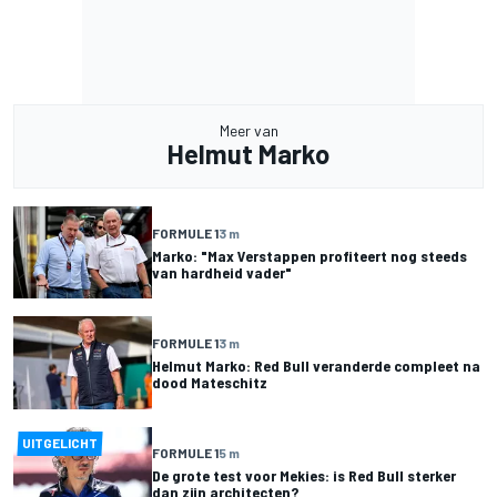
Meer van
Helmut Marko
FORMULE 1
3 m
Marko: "Max Verstappen profiteert nog steeds
van hardheid vader"
FORMULE 1
3 m
Helmut Marko: Red Bull veranderde compleet na
dood Mateschitz
UITGELICHT
FORMULE 1
5 m
De grote test voor Mekies: is Red Bull sterker
dan zijn architecten?