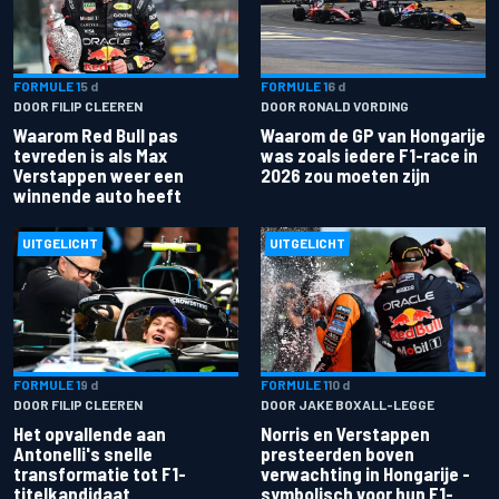
FORMULE 1
5 d
FORMULE 1
6 d
DOOR FILIP CLEEREN
DOOR RONALD VORDING
Waarom Red Bull pas
Waarom de GP van Hongarije
tevreden is als Max
was zoals iedere F1-race in
Verstappen weer een
2026 zou moeten zijn
winnende auto heeft
UITGELICHT
UITGELICHT
FORMULE 1
9 d
FORMULE 1
10 d
DOOR FILIP CLEEREN
DOOR JAKE BOXALL-LEGGE
Het opvallende aan
Norris en Verstappen
Antonelli's snelle
presteerden boven
transformatie tot F1-
verwachting in Hongarije -
titelkandidaat
symbolisch voor hun F1-