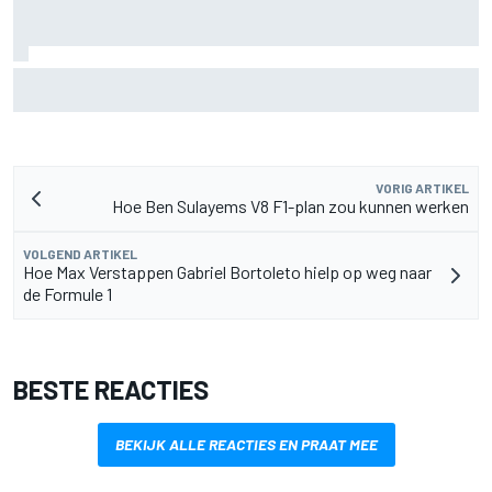
MotoGP Grand Prix van Groot-Brittannië 2026: tijden,
uitzending en meer
VORIG ARTIKEL
Hoe Ben Sulayems V8 F1-plan zou kunnen werken
VOLGEND ARTIKEL
Hoe Max Verstappen Gabriel Bortoleto hielp op weg naar
de Formule 1
BESTE REACTIES
BEKIJK ALLE REACTIES EN PRAAT MEE