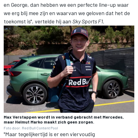
en George, dan hebben we een perfecte line-up waar
we erg blij mee zijn en waarvan we geloven dat het de
toekomst is", vertelde hij aan
Sky Sports F1
.
Max Verstappen wordt in verband gebracht met Mercedes,
maar Helmut Marko maakt zich geen zorgen.
Foto door: Red Bull Content Pool
"Maar tegelijkertijd is er een viervoudig