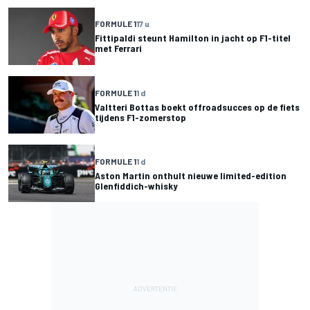
FORMULE 1
17 u
Fittipaldi steunt Hamilton in jacht op F1-titel
met Ferrari
FORMULE 1
1 d
Valtteri Bottas boekt offroadsucces op de fiets
tijdens F1-zomerstop
FORMULE 1
1 d
Aston Martin onthult nieuwe limited-edition
Glenfiddich-whisky