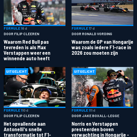
FORMULE 1
6 d
FORMULE 1
7 d
DOOR FILIP CLEEREN
DOOR RONALD VORDING
Waarom Red Bull pas
Waarom de GP van Hongarije
tevreden is als Max
was zoals iedere F1-race in
Verstappen weer een
2026 zou moeten zijn
winnende auto heeft
UITGELICHT
UITGELICHT
FORMULE 1
10 d
FORMULE 1
11 d
DOOR FILIP CLEEREN
DOOR JAKE BOXALL-LEGGE
Het opvallende aan
Norris en Verstappen
Antonelli's snelle
presteerden boven
transformatie tot F1-
verwachting in Hongarije -