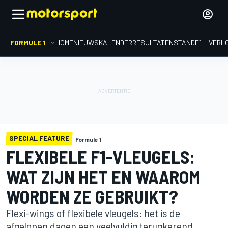
FORMULE 1
HOME
NIEUWS
KALENDER
RESULTATEN
STAND
F1 LIVEBL
SPECIAL FEATURE
Formule 1
FLEXIBELE F1-VLEUGELS:
WAT ZIJN HET EN WAAROM
WORDEN ZE GEBRUIKT?
Flexi-wings of flexibele vleugels: het is de
afgelopen dagen een veelvuldig terugkerend