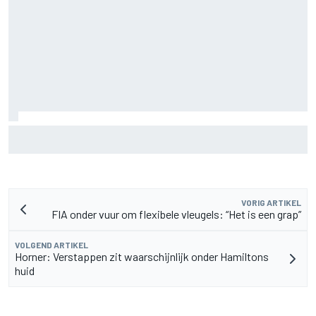
F2-talent Rafael Camara reageert op Haas F1-geruchten
voor 2027
VORIG ARTIKEL
FIA onder vuur om flexibele vleugels: “Het is een grap”
VOLGEND ARTIKEL
Horner: Verstappen zit waarschijnlijk onder Hamiltons
huid