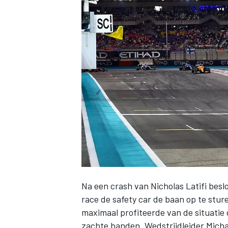
INDYCAR
Na een crash van
Nicholas Latifi
beslo
WEC
DTM
race de safety car de baan op te stur
maximaal profiteerde van de situatie d
zachte banden. Wedstrijdleider Michae