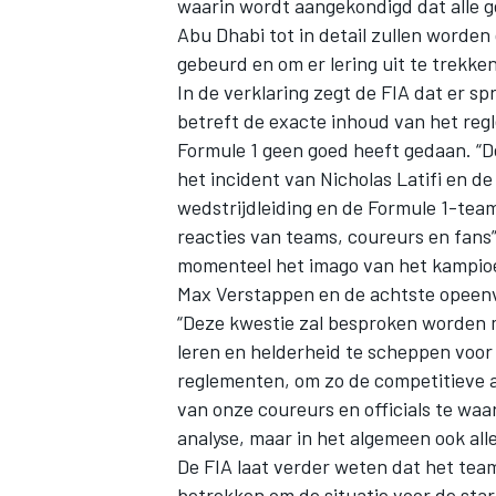
waarin wordt aangekondigd dat alle g
Abu Dhabi tot in detail zullen worden
gebeurd en om er lering uit te trekke
In de verklaring zegt de FIA dat er sp
betreft de exacte inhoud van het reg
Formule 1 geen goed heeft gedaan. “D
het incident van Nicholas Latifi en 
wedstrijdleiding en de Formule 1-team
reacties van teams, coureurs en fans”, 
momenteel het imago van het kampioen
Max Verstappen en de achtste opeenv
“Deze kwestie zal besproken worden m
leren en helderheid te scheppen voor
reglementen, om zo de competitieve a
van onze coureurs en officials te waa
analyse, maar in het algemeen ook a
De FIA laat verder weten dat het teams
betrekken om de situatie voor de star