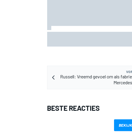
Grasser bevestigt tweede Lamborghini 
Nürburgring: wie krijgt de cockpit?
VOR
Russell: Vreemd gevoel om als fabriek
Mercedes
BESTE REACTIES
BEKIJK