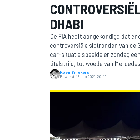
CONTROVERSIËL
DHABI
De FIA heeft aangekondigd dat er
controversiële slotronden van de 
car-situatie speelde er zondag een
titelstrijd, tot woede van Mercedes
MOTOGP
Koen Sniekers
Bewerkt:
15 dec 2021, 20:49