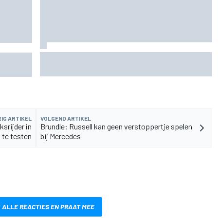
Waarom de McLaren MP4/8B een keerpunt had
voor
kunnen zijn voor de F1
IG ARTIKEL
VOLGEND ARTIKEL
srijder in
Brundle: Russell kan geen verstoppertje spelen
 te testen
bij Mercedes
 ALLE REACTIES EN PRAAT MEE