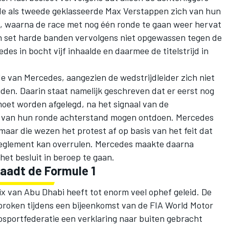
e als tweede geklasseerde Max Verstappen zich van hun
 waarna de race met nog één ronde te gaan weer hervat
en set harde banden vervolgens niet opgewassen tegen de
edes
in bocht vijf inhaalde en daarmee de titelstrijd in
de van Mercedes, aangezien de wedstrijdleider zich niet
den. Daarin staat namelijk geschreven dat er eerst nog
moet worden afgelegd, na het signaal van de
ich van hun ronde achterstand mogen ontdoen. Mercedes
maar die wezen het protest af op basis van het feit dat
f reglement kan overrulen. Mercedes maakte daarna
et besluit in beroep te gaan.
aadt de Formule 1
x van Abu Dhabi heeft tot enorm veel ophef geleid. De
sproken tijdens een bijeenkomst van de FIA World Motor
osportfederatie een verklaring naar buiten gebracht