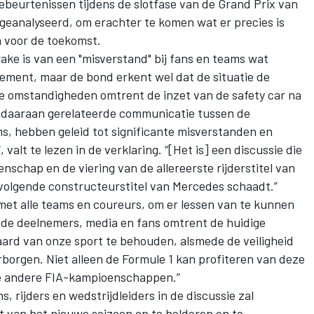
ebeurtenissen tijdens de slotfase van de Grand Prix van
 geanalyseerd, om erachter te komen wat er precies is
n voor de toekomst.
rake is van een "misverstand" bij fans en teams wat
lement, maar de bond erkent wel dat de situatie de
e omstandigheden omtrent de inzet van de safety car na
de daaraan gerelateerde communicatie tussen de
s, hebben geleid tot significante misverstanden en
valt te lezen in de verklaring. “[Het is] een discussie die
schap en de viering van de allereerste rijderstitel van
olgende constructeurstitel van Mercedes schaadt.”
et alle teams en coureurs, om er lessen van te kunnen
 de deelnemers, media en fans omtrent de huidige
ard van onze sport te behouden, alsmede de veiligheid
rborgen. Niet alleen de Formule 1 kan profiteren van deze
lle andere FIA-kampioenschappen.”
, rijders en wedstrijdleiders in de discussie zal
t van het nieuwe seizoen op te helderen en te