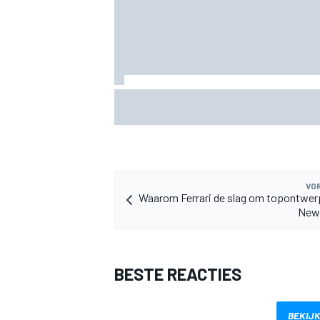
James Vowles blijft positief ondanks 
start Williams 2026
MEER RACEKLASSEN
VOR
Waarom Ferrari de slag om topontwer
Newe
BESTE REACTIES
BEKIJK