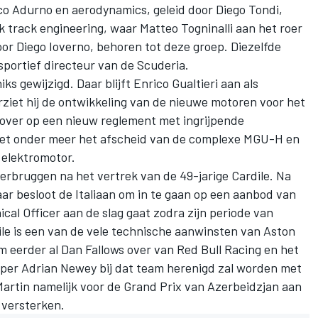
co Adurno en aerodynamics, geleid door Diego Tondi,
 track engineering, waar Matteo Togninalli aan het roer
door Diego Ioverno, behoren tot deze groep. Diezelfde
s sportief directeur van de Scuderia.
ks gewijzigd. Daar blijft Enrico Gualtieri aan als
ziet hij de ontwikkeling van de nieuwe motoren voor het
 over op een nieuw reglement met ingrijpende
met onder meer het afscheid van de complexe MGU-H en
 elektromotor.
erbruggen na het vertrek van de 49-jarige Cardile. Na
ar besloot de Italiaan om in te gaan op een aanbod van
ical Officer aan de slag gaat zodra zijn periode van
ile is een van de vele technische aanwinsten van Aston
m eerder al Dan Fallows over van
Red Bull Racing
en het
erper Adrian Newey bij dat team herenigd zal worden met
Martin namelijk voor de Grand Prix van Azerbeidzjan aan
 versterken.