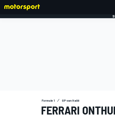
S
FORMULE 1
Formule 1
GP van Italië
FERRARI ONTHU