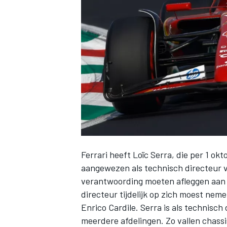
INDYCAR
Ferrari
heeft Loïc Serra, die per 1 ok
aangewezen als technisch directeur vo
verantwoording moeten afleggen aan t
WEC
DTM
directeur tijdelijk op zich moest ne
Enrico Cardile. Serra is als technisch
meerdere afdelingen. Zo vallen chassi