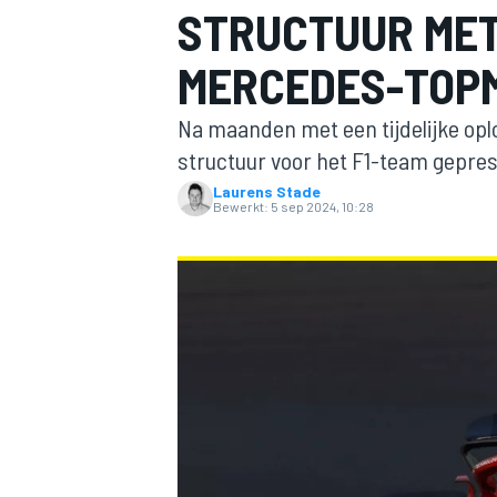
STRUCTUUR MET
MERCEDES-TOP
Na maanden met een tijdelijke oplo
structuur voor het F1-team gepre
Laurens Stade
Bewerkt:
5 sep 2024, 10:28
MOTOGP