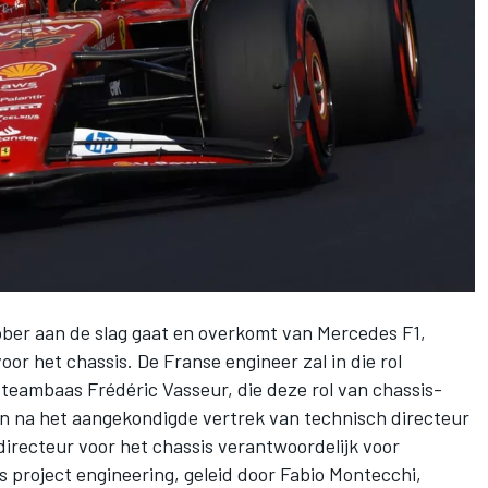
tober aan de slag gaat en overkomt van
Mercedes
F1,
or het chassis. De Franse engineer zal in die rol
eambaas Frédéric Vasseur, die deze rol van chassis-
men na het aangekondigde vertrek van technisch directeur
 directeur voor het chassis verantwoordelijk voor
s project engineering, geleid door Fabio Montecchi,