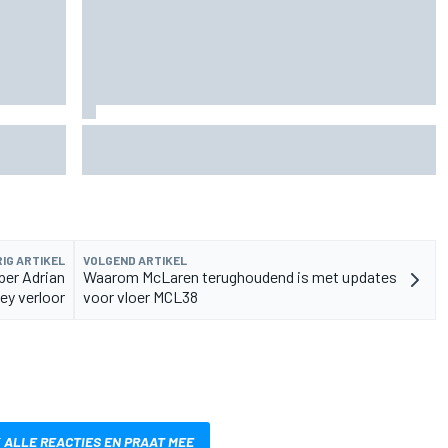
moeizame
MotoGP sluit nieuwe tweejarige deal met
Silverstone voor British GP
IG ARTIKEL
VOLGEND ARTIKEL
per Adrian
Waarom McLaren terughoudend is met updates
y verloor
voor vloer MCL38
 ALLE REACTIES EN PRAAT MEE