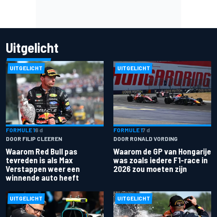
Uitgelicht
UITGELICHT
UITGELICHT
FORMULE 1
6 d
FORMULE 1
7 d
DOOR FILIP CLEEREN
DOOR RONALD VORDING
Waarom Red Bull pas
Waarom de GP van Hongarije
tevreden is als Max
was zoals iedere F1-race in
Verstappen weer een
2026 zou moeten zijn
winnende auto heeft
UITGELICHT
UITGELICHT