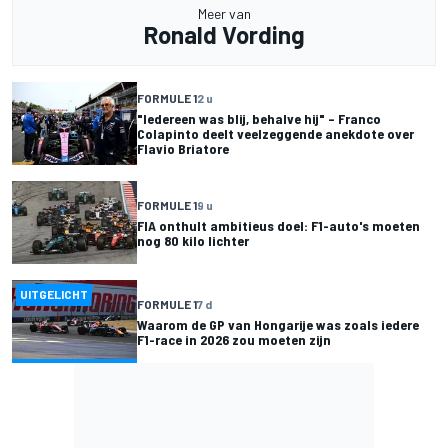
Meer van
Ronald Vording
FORMULE 1
2 u
"Iedereen was blij, behalve hij" – Franco
Colapinto deelt veelzeggende anekdote over
Flavio Briatore
FORMULE 1
9 u
FIA onthult ambitieus doel: F1-auto's moeten
nog 80 kilo lichter
UITGELICHT
FORMULE 1
7 d
Waarom de GP van Hongarije was zoals iedere
F1-race in 2026 zou moeten zijn