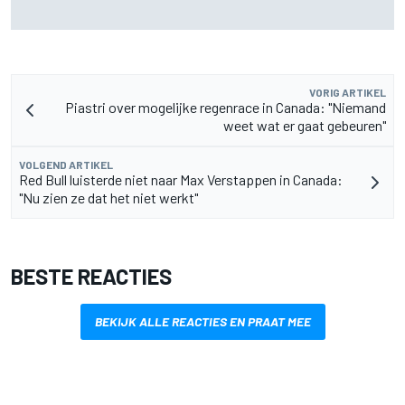
Zarco stapt drie maanden na zware blessure weer op de
motor
VORIG ARTIKEL
Piastri over mogelijke regenrace in Canada: "Niemand
weet wat er gaat gebeuren"
VOLGEND ARTIKEL
Red Bull luisterde niet naar Max Verstappen in Canada:
"Nu zien ze dat het niet werkt"
BESTE REACTIES
BEKIJK ALLE REACTIES EN PRAAT MEE