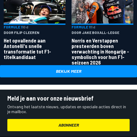
FORMULE 1
10 d
FORMULE 1
11 d
DOOR FILIP CLEEREN
DOOR JAKE BOXALL-LEGGE
Het opvallende aan
Norris en Verstappen
Antonelli's snelle
presteerden boven
transformatie tot F1-
verwachting in Hongarije -
titelkandidaat
symbolisch voor hun F1-
seizoen 2026
BEKIJK MEER
Meld je aan voor onze nieuwsbrief
Ontvang het laatste nieuws, updates en speciale acties direct in
je mailbox.
ABONNEER