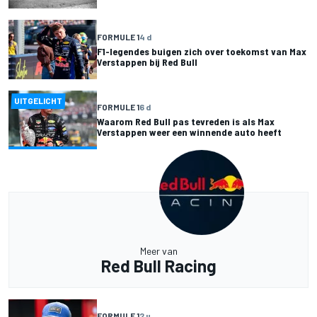
FORMULE 1
4 d
F1-legendes buigen zich over toekomst van Max
Verstappen bij Red Bull
UITGELICHT
FORMULE 1
6 d
Waarom Red Bull pas tevreden is als Max
Verstappen weer een winnende auto heeft
Meer van
Red Bull Racing
FORMULE 1
2 u