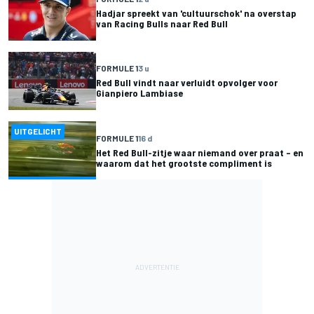
Hadjar spreekt van 'cultuurschok' na overstap
van Racing Bulls naar Red Bull
FORMULE 1
3 u
Red Bull vindt naar verluidt opvolger voor
Gianpiero Lambiase
UITGELICHT
FORMULE 1
16 d
Het Red Bull-zitje waar niemand over praat – en
waarom dat het grootste compliment is