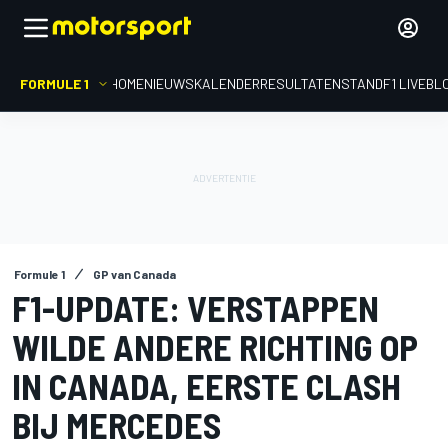
FORMULE 1
HOME
NIEUWS
KALENDER
RESULTATEN
STAND
F1 LIVEBL
Formule 1
GP van Canada
F1-UPDATE: VERSTAPPEN
WILDE ANDERE RICHTING OP
IN CANADA, EERSTE CLASH
BIJ MERCEDES