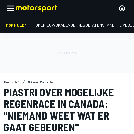
FORMULE 1
HOME
NIEUWS
KALENDER
RESULTATEN
STAND
F1 LIVEBL
Formule 1
GP van Canada
PIASTRI OVER MOGELIJKE
REGENRACE IN CANADA:
"NIEMAND WEET WAT ER
GAAT GEBEUREN"