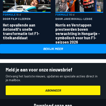
FORMULE 1
9 d
FORMULE 1
10 d
DOOR FILIP CLEEREN
DOOR JAKE BOXALL-LEGGE
Het opvallende aan
Norris en Verstappen
Antonelli's snelle
presteerden boven
transformatie tot F1-
verwachting in Hongarije -
titelkandidaat
symbolisch voor hun F1-
seizoen 2026
BEKIJK MEER
Meld je aan voor onze nieuwsbrief
Ontvang het laatste nieuws, updates en speciale acties direct in
je mailbox.
ABONNEER
Download onze app