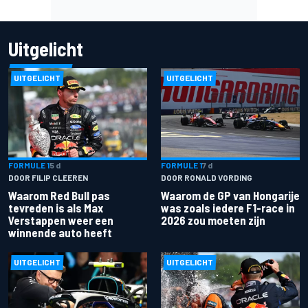
Uitgelicht
UITGELICHT
UITGELICHT
FORMULE 1
5 d
FORMULE 1
7 d
DOOR FILIP CLEEREN
DOOR RONALD VORDING
Waarom Red Bull pas
Waarom de GP van Hongarije
tevreden is als Max
was zoals iedere F1-race in
Verstappen weer een
2026 zou moeten zijn
winnende auto heeft
UITGELICHT
UITGELICHT