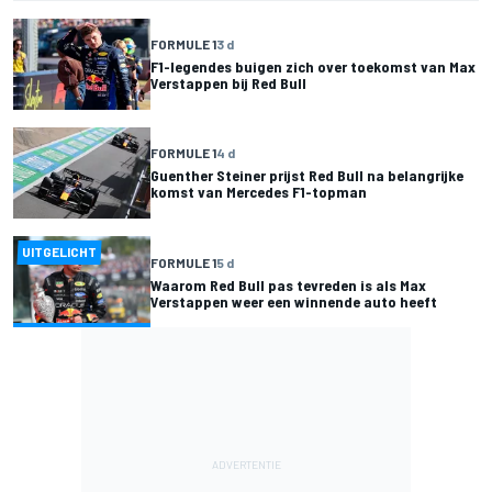
FORMULE 1
3 d
F1-legendes buigen zich over toekomst van Max
Verstappen bij Red Bull
FORMULE 1
4 d
Guenther Steiner prijst Red Bull na belangrijke
komst van Mercedes F1-topman
UITGELICHT
FORMULE 1
5 d
Waarom Red Bull pas tevreden is als Max
Verstappen weer een winnende auto heeft