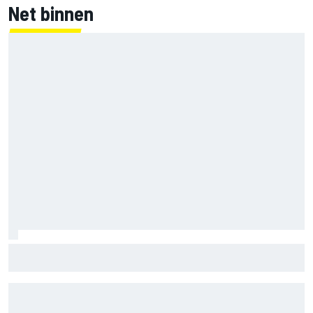
Net binnen
KTM mag afwijkend motoronderdeel vervangen voor GP
van Aragón