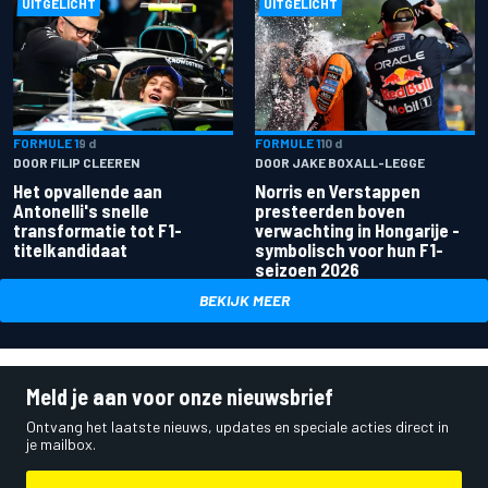
UITGELICHT
UITGELICHT
FORMULE 1
9 d
FORMULE 1
10 d
DOOR FILIP CLEEREN
DOOR JAKE BOXALL-LEGGE
Het opvallende aan
Norris en Verstappen
Antonelli's snelle
presteerden boven
transformatie tot F1-
verwachting in Hongarije -
titelkandidaat
symbolisch voor hun F1-
seizoen 2026
BEKIJK MEER
Meld je aan voor onze nieuwsbrief
Ontvang het laatste nieuws, updates en speciale acties direct in
je mailbox.