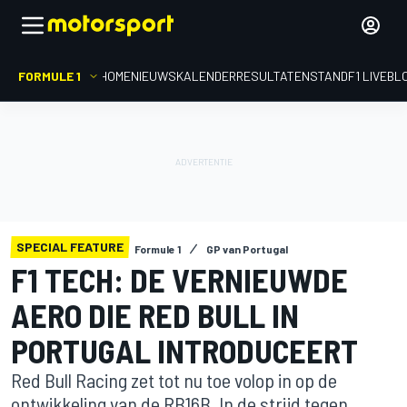
FORMULE 1
HOME
NIEUWS
KALENDER
RESULTATEN
STAND
F1 LIVEBL
SPECIAL FEATURE
Formule 1
GP van Portugal
F1 TECH: DE VERNIEUWDE
AERO DIE RED BULL IN
PORTUGAL INTRODUCEERT
Red Bull Racing zet tot nu toe volop in op de
ontwikkeling van de RB16B. In de strijd tegen