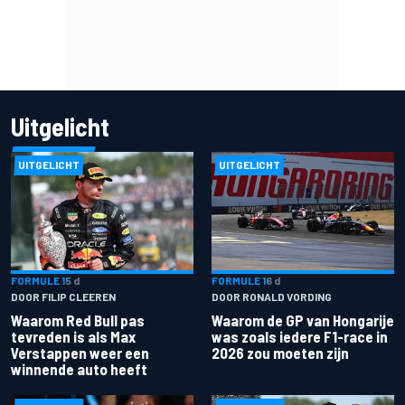
Uitgelicht
UITGELICHT
UITGELICHT
FORMULE 1
5 d
FORMULE 1
6 d
DOOR FILIP CLEEREN
DOOR RONALD VORDING
Waarom Red Bull pas
Waarom de GP van Hongarije
tevreden is als Max
was zoals iedere F1-race in
Verstappen weer een
2026 zou moeten zijn
winnende auto heeft