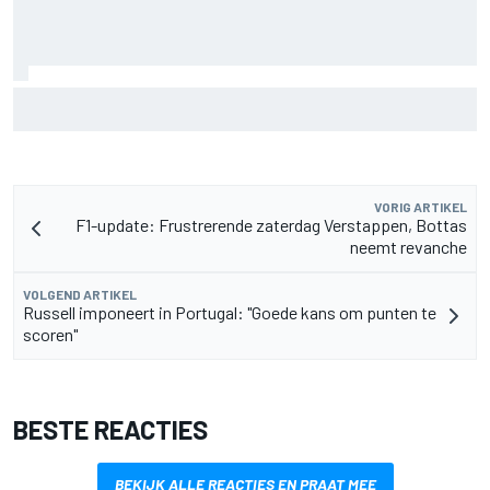
Pedro Acosta houdt hoop op eerste MotoGP-zege met KTM
VORIG ARTIKEL
F1-update: Frustrerende zaterdag Verstappen, Bottas
neemt revanche
VOLGEND ARTIKEL
Russell imponeert in Portugal: "Goede kans om punten te
scoren"
BESTE REACTIES
BEKIJK ALLE REACTIES EN PRAAT MEE