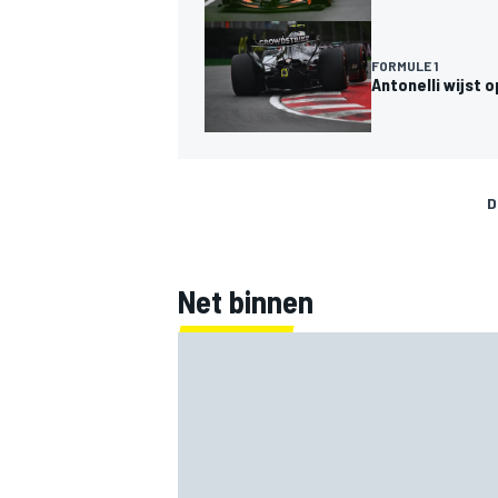
FORMULE 1
Antonelli wijst
MEER RACEKLASSEN
D
Net binnen