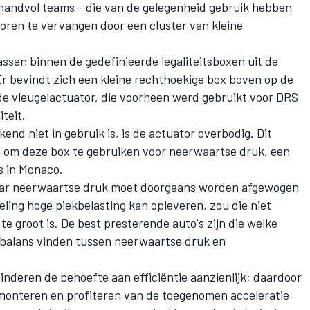
handvol teams - die van de gelegenheid gebruik hebben
ren te vervangen door een cluster van kleine
ssen binnen de gedefinieerde legaliteitsboxen uit de
r bevindt zich een kleine rechthoekige box boven op de
de vleugelactuator, die voorheen werd gebruikt voor DRS
teit.
nd niet in gebruik is, is de actuator overbodig. Dit
n om deze box te gebruiken voor neerwaartse druk, een
s in Monaco.
aar neerwaartse druk moet doorgaans worden afgewogen
eling hoge piekbelasting kan opleveren, zou die niet
te groot is. De best presterende auto's zijn die welke
 balans vinden tussen neerwaartse druk en
deren de behoefte aan efficiëntie aanzienlijk; daardoor
monteren en profiteren van de toegenomen acceleratie