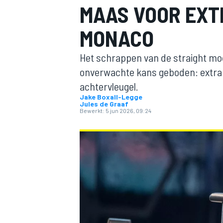
MAAS VOOR EXT
MONACO
Het schrappen van de straight mo
onverwachte kans geboden: extra 
achtervleugel.
Jake Boxall-Legge
Jules de Graaf
MOTOGP
Bewerkt:
5 jun 2026, 09:24