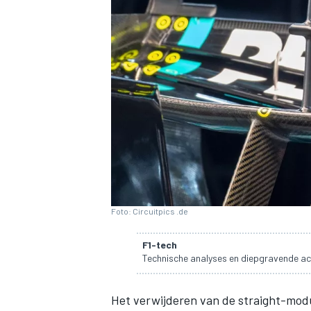
INDYCAR
Foto: Circuitpics .de
F1-tech
Technische analyses en diepgravende ac
WEC
DTM
Het verwijderen van de straight-modu