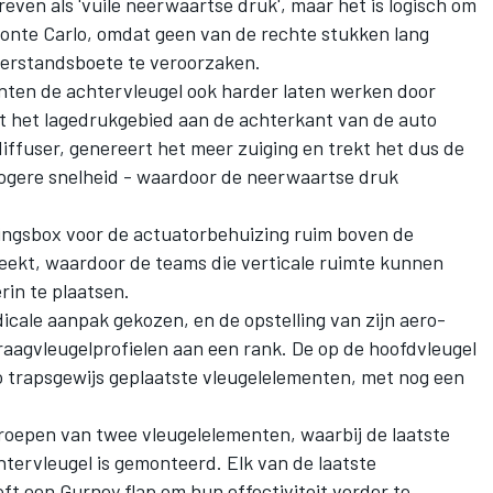
ven als 'vuile neerwaartse druk', maar het is logisch om
 Monte Carlo, omdat geen van de rechte stukken lang
eerstandsboete te veroorzaken.
ten de achtervleugel ook harder laten werken door
t het lagedrukgebied aan de achterkant van de auto
diffuser, genereert het meer zuiging en trekt het dus de
ogere snelheid - waardoor de neerwaartse druk
nzingsbox voor de actuatorbehuizing ruim boven de
eekt, waardoor de teams die verticale ruimte kunnen
in te plaatsen.
icale aanpak gekozen, en de opstelling van zijn aero-
 draagvleugelprofielen aan een rank. De op de hoofdvleugel
 trapsgewijs geplaatste vleugelelementen, met nog een
roepen van twee vleugelelementen, waarbij de laatste
tervleugel is gemonteerd. Elk van de laatste
eft een Gurney flap om hun effectiviteit verder te