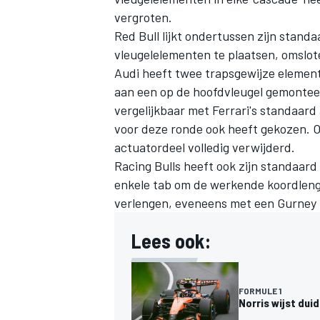
vergroten.
Red Bull lijkt ondertussen zijn stan
vleugelelementen te plaatsen, omslot
Audi
heeft twee trapsgewijze element
aan een op de hoofdvleugel gemonteer
vergelijkbaar met Ferrari's standaard
voor deze ronde ook heeft gekozen. 
actuatordeel volledig verwijderd.
Racing Bulls
heeft ook zijn standaard
enkele tab om de werkende koordlengt
verlengen, eveneens met een Gurney 
Lees ook:
FORMULE 1
Norris wijst dui