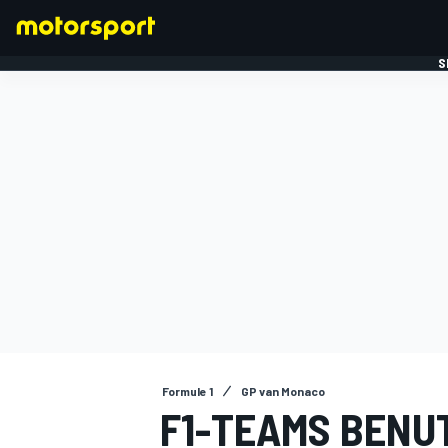
S
FORMULE 1
Formule 1
GP van Monaco
F1-TEAMS BENU