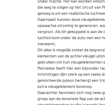
onder tractie. Het kan worden omschre
die weg te volgen op het circuit van
genoeg is om een realistische luchtw
Daarnaast kunnen deze vleugelelemen
opwaartse stroming te genereren, wa
vergroot. Als dit gekoppeld is aan de 
luchtstroom onder de auto met een h
toeneemt.
Dit alles is mogelijk omdat de begre
elementen van de achtervleugel uitst
gebruiken om hun vleugelelementen er
Mercedes
heeft hier een bijzonder rad
inrichtingen lijkt sterk op een reeks
gemonteerde pyloon herbergt een trio
extra vleugelelement bovenop.
Daarachter bevinden zich nog twee g
groep aan de bovenste flap van de ach
vleugelelementen in elke 'cascade' he