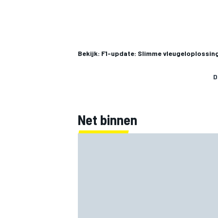
Bekijk: F1-update: Slimme vleugeloplossin
D
MEER RACEKLASSEN
Net binnen