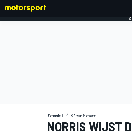
S
FORMULE 1
Formule 1
GP van Monaco
NORRIS WIJST 