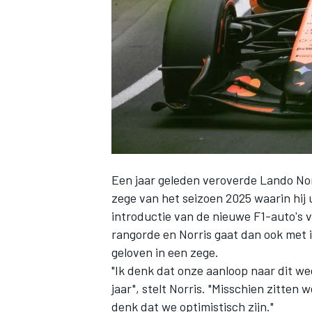
INDYCAR
Een jaar geleden veroverde
Lando Nor
zege van het seizoen 2025 waarin hij 
introductie van de nieuwe F1-auto's 
rangorde en Norris gaat dan ook met i
geloven in een zege.
WEC
DTM
"Ik denk dat onze aanloop naar dit wee
jaar", stelt Norris. "Misschien zitten
denk dat we optimistisch zijn."