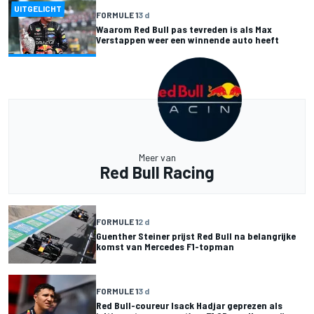
UITGELICHT
FORMULE 1
3 d
Waarom Red Bull pas tevreden is als Max
Verstappen weer een winnende auto heeft
Meer van
Red Bull Racing
FORMULE 1
2 d
Guenther Steiner prijst Red Bull na belangrijke
komst van Mercedes F1-topman
FORMULE 1
3 d
Red Bull-coureur Isack Hadjar geprezen als