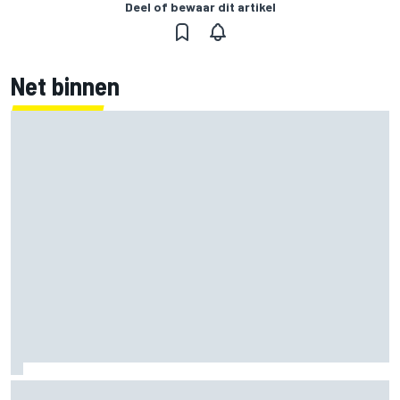
Deel of bewaar dit artikel
Net binnen
Mercedes houdt timing van upgrades voor rest F1-seizoen