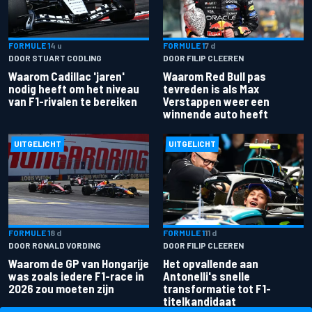
FORMULE 1
4 u
FORMULE 1
7 d
DOOR STUART CODLING
DOOR FILIP CLEEREN
Waarom Cadillac 'jaren'
Waarom Red Bull pas
nodig heeft om het niveau
tevreden is als Max
van F1-rivalen te bereiken
Verstappen weer een
winnende auto heeft
UITGELICHT
UITGELICHT
FORMULE 1
8 d
FORMULE 1
11 d
DOOR RONALD VORDING
DOOR FILIP CLEEREN
Waarom de GP van Hongarije
Het opvallende aan
was zoals iedere F1-race in
Antonelli's snelle
2026 zou moeten zijn
transformatie tot F1-
titelkandidaat