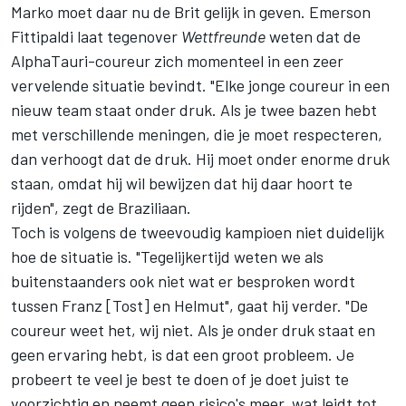
Marko moet daar nu de Brit gelijk in geven. Emerson
Fittipaldi laat tegenover
Wettfreunde
weten dat de
AlphaTauri-coureur zich momenteel in een zeer
vervelende situatie bevindt. "Elke jonge coureur in een
nieuw team staat onder druk. Als je twee bazen hebt
met verschillende meningen, die je moet respecteren,
dan verhoogt dat de druk. Hij moet onder enorme druk
staan, omdat hij wil bewijzen dat hij daar hoort te
rijden", zegt de Braziliaan.
Toch is volgens de tweevoudig kampioen niet duidelijk
hoe de situatie is. "Tegelijkertijd weten we als
buitenstaanders ook niet wat er besproken wordt
tussen Franz [Tost] en Helmut", gaat hij verder. "De
coureur weet het, wij niet. Als je onder druk staat en
geen ervaring hebt, is dat een groot probleem. Je
probeert te veel je best te doen of je doet juist te
voorzichtig en neemt geen risico's meer, wat leidt tot