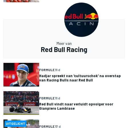
Meer van
Red Bull Racing
FORMULE 1
1 d
Hadjar spreekt van 'cultuurschok' na overstap
van Racing Bulls naar Red Bull
FORMULE 1
1 d
Red Bull vindt naar verluidt opvolger voor
Gianpiero Lambiase
UITGELICHT
FORMULE 1
7 d