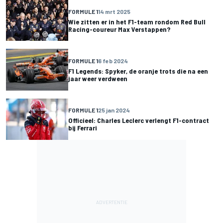
FORMULE 1
14 mrt 2025
Wie zitten er in het F1-team rondom Red Bull
Racing-coureur Max Verstappen?
FORMULE 1
6 feb 2024
F1 Legends: Spyker, de oranje trots die na een
jaar weer verdween
FORMULE 1
25 jan 2024
Officieel: Charles Leclerc verlengt F1-contract
bij Ferrari