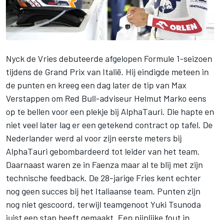
Nyck de Vries
debuteerde afgelopen Formule 1-seizoen
tijdens de Grand Prix van Italië. Hij eindigde meteen in
de punten en kreeg een dag later de tip van
Max
Verstappen
om Red Bull-adviseur Helmut Marko eens
op te bellen voor een plekje bij
AlphaTauri
. Die hapte en
niet veel later lag er een getekend contract op tafel. De
Nederlander werd al voor zijn eerste meters bij
AlphaTauri gebombardeerd tot leider van het team.
Daarnaast waren ze in Faenza maar al te blij met zijn
technische feedback. De 28-jarige Fries kent echter
nog geen succes bij het Italiaanse team. Punten zijn
nog niet gescoord, terwijl teamgenoot
Yuki Tsunoda
juist een stap heeft gemaakt. Een pijnlijke fout in