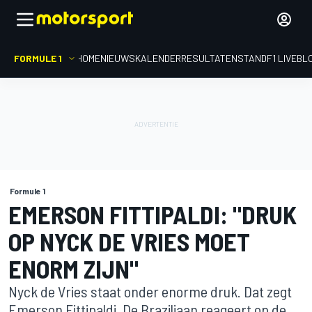
FORMULE 1
HOME
NIEUWS
KALENDER
RESULTATEN
STAND
F1 LIVEBL
Formule 1
EMERSON FITTIPALDI: "DRUK
OP NYCK DE VRIES MOET
ENORM ZIJN"
Nyck de Vries staat onder enorme druk. Dat zegt
Emerson Fittipaldi. De Braziliaan reageert op de