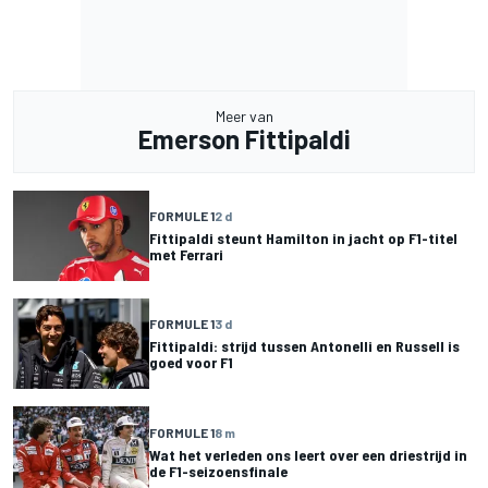
Meer van
Emerson Fittipaldi
FORMULE 1
2 d
Fittipaldi steunt Hamilton in jacht op F1-titel
met Ferrari
FORMULE 1
3 d
Fittipaldi: strijd tussen Antonelli en Russell is
goed voor F1
FORMULE 1
8 m
Wat het verleden ons leert over een driestrijd in
de F1-seizoensfinale