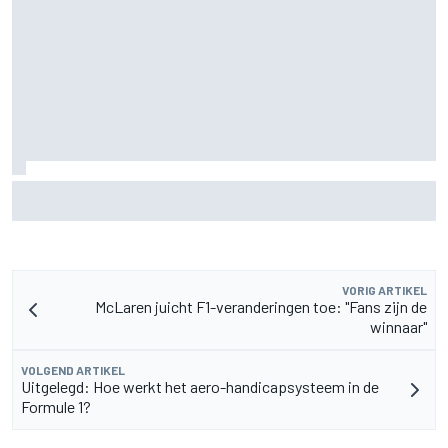
Aston Martin onthult nieuwe limited-edition Glenfiddich-
whisky
VORIG ARTIKEL
McLaren juicht F1-veranderingen toe: "Fans zijn de
winnaar"
VOLGEND ARTIKEL
Uitgelegd: Hoe werkt het aero-handicapsysteem in de
Formule 1?