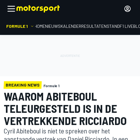
FORMULE 1
HOME
NIEUWS
KALENDER
RESULTATEN
STAND
F1 LIVEBL
BREAKING NEWS
Formule 1
WAAROM ABITEBOUL
TELEURGESTELD IS IN DE
VERTREKKENDE RICCIARDO
Cyril Abiteboul is niet te spreken over het
aanstaande vertrek van Daniel Ricciardo. In een