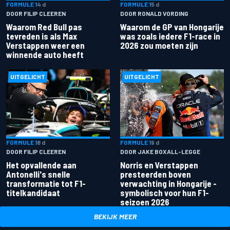
FORMULE 1
4 d
FORMULE 1
5 d
DOOR FILIP CLEEREN
DOOR RONALD VORDING
Waarom Red Bull pas
Waarom de GP van Hongarije
tevreden is als Max
was zoals iedere F1-race in
Verstappen weer een
2026 zou moeten zijn
winnende auto heeft
UITGELICHT
UITGELICHT
FORMULE 1
8 d
FORMULE 1
9 d
DOOR FILIP CLEEREN
DOOR JAKE BOXALL-LEGGE
Het opvallende aan
Norris en Verstappen
Antonelli's snelle
presteerden boven
transformatie tot F1-
verwachting in Hongarije -
titelkandidaat
symbolisch voor hun F1-
seizoen 2026
BEKIJK MEER