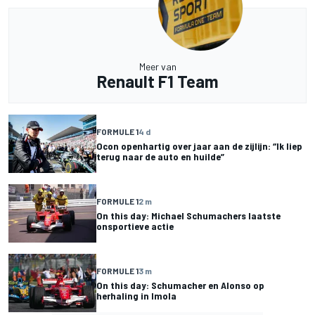
Meer van
Renault F1 Team
FORMULE 1
4 d
Ocon openhartig over jaar aan de zijlijn: “Ik liep
terug naar de auto en huilde”
FORMULE 1
2 m
On this day: Michael Schumachers laatste
onsportieve actie
FORMULE 1
3 m
On this day: Schumacher en Alonso op
herhaling in Imola