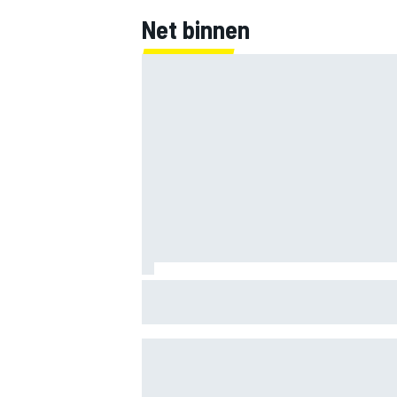
Net binnen
Jorge Martin ‘uit het dal’ na dominante
sprintzege op Silverstone