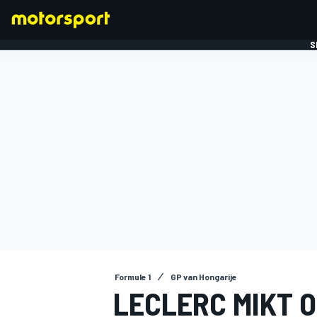
S
FORMULE 1
Formule 1
GP van Hongarije
LECLERC MIKT O