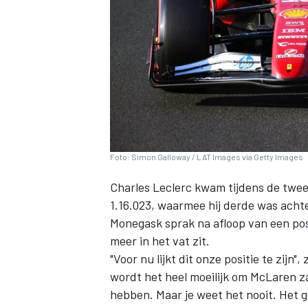
INDYCAR
Foto: Simon Galloway / LAT Images via Getty Images
Charles Leclerc
kwam tijdens de tweed
1.16.023, waarmee hij derde was ach
Monegask sprak na afloop van een posi
meer in het vat zit.
"Voor nu lijkt dit onze positie te zijn",
WEC
DTM
wordt het heel moeilijk om
McLaren
za
hebben. Maar je weet het nooit. Het ge