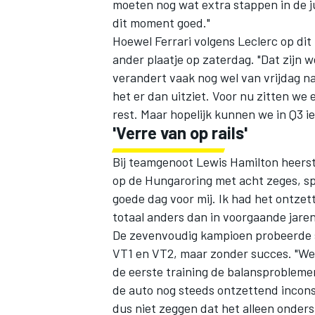
moeten nog wat extra stappen in de ju
dit moment goed."
Hoewel
Ferrari
volgens Leclerc op di
ander plaatje op zaterdag. "Dat zijn w
verandert vaak nog wel van vrijdag 
het er dan uitziet. Voor nu zitten we
rest. Maar hopelijk kunnen we in Q3 i
'Verre van op rails'
Bij teamgenoot
Lewis Hamilton
heerst
op de Hungaroring met acht zeges, sp
goede dag voor mij. Ik had het ontzet
totaal anders dan in voorgaande jaren 
De zevenvoudig kampioen probeerde s
VT1 en VT2, maar zonder succes. "We
de eerste training de balansprobleme
de auto nog steeds ontzettend incons
dus niet zeggen dat het alleen onderstu