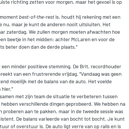
iste richting zetten voor morgen, maar het gevoel is op
t moment
best-of-the-rest
is, houdt hij rekening met een
e nu, maar je kunt de anderen nooit uitsluiten. Het
naar zaterdag. We zullen morgen moeten afwachten hoe
 een beetje in het midden: achter McLaren en voor de
ets beter doen dan de derde plaats."
 een minder positieve stemming. De Brit, recordhouder
reekt van een frustrerende vrijdag. "Vandaag was geen
tend moeilijk met de balans van de auto. Het voelde
hier."
amen met zijn team de situatie te verbeteren tussen
 hebben verschillende dingen geprobeerd. We hebben na
n proberen aan te pakken, maar in de tweede sessie was
istent. De balans varieerde van bocht tot bocht. Je kunt
ur of overstuur is. De auto ligt verre van op rails en is