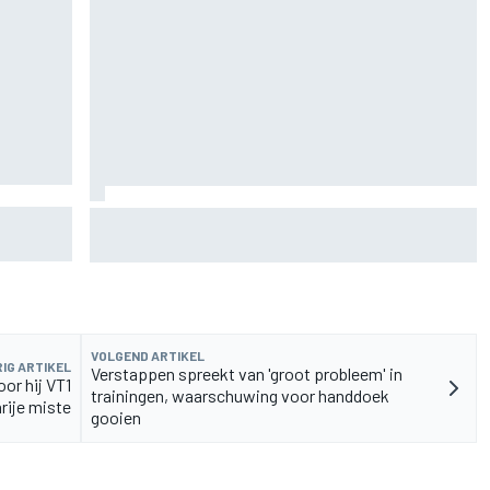
 nieuwe
F2-talent Rafael Camara reageert op Haas F1-
geruchten voor 2027
VOLGEND ARTIKEL
IG ARTIKEL
Verstappen spreekt van 'groot probleem' in
or hij VT1
trainingen, waarschuwing voor handdoek
rije miste
gooien