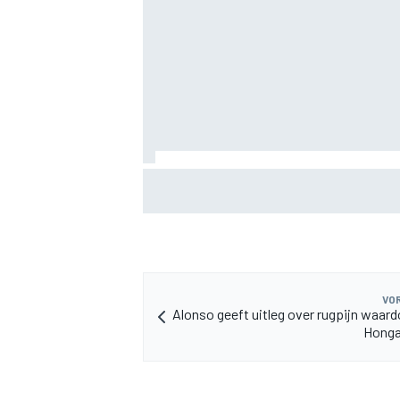
MEER RACEKLASSEN
Lewis Hamilton deelt eerste foto's van
puppy Halo
VOR
Alonso geeft uitleg over rugpijn waardo
Honga