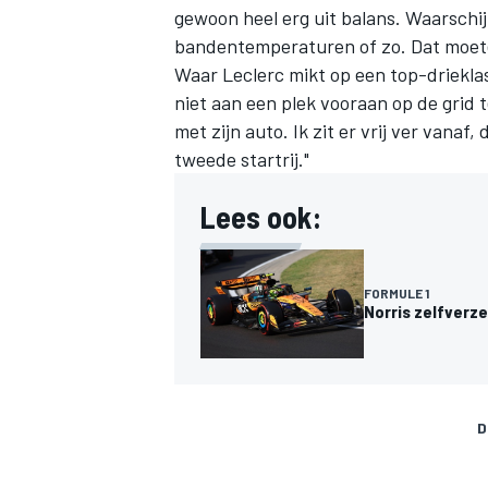
gewoon heel erg uit balans. Waarschij
bandentemperaturen of zo. Dat moet
Waar Leclerc mikt op een top-drieklas
niet aan een plek vooraan op de grid 
met zijn auto. Ik zit er vrij ver vanaf
tweede startrij."
Lees ook:
FORMULE 1
Norris zelfverze
D