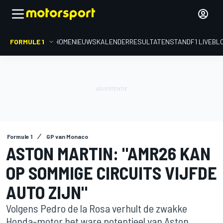
FORMULE 1
HOME
NIEUWS
KALENDER
RESULTATEN
STAND
F1 LIVEBL
Formule 1
GP van Monaco
ASTON MARTIN: "AMR26 KAN
OP SOMMIGE CIRCUITS VIJFDE
AUTO ZIJN"
Volgens Pedro de la Rosa verhult de zwakke
Honda-motor het ware potentieel van Aston