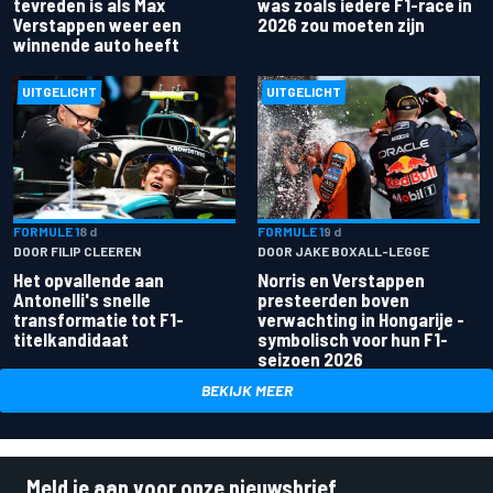
tevreden is als Max
was zoals iedere F1-race in
Verstappen weer een
2026 zou moeten zijn
winnende auto heeft
UITGELICHT
UITGELICHT
FORMULE 1
8 d
FORMULE 1
9 d
DOOR FILIP CLEEREN
DOOR JAKE BOXALL-LEGGE
Het opvallende aan
Norris en Verstappen
Antonelli's snelle
presteerden boven
transformatie tot F1-
verwachting in Hongarije -
titelkandidaat
symbolisch voor hun F1-
seizoen 2026
BEKIJK MEER
Meld je aan voor onze nieuwsbrief