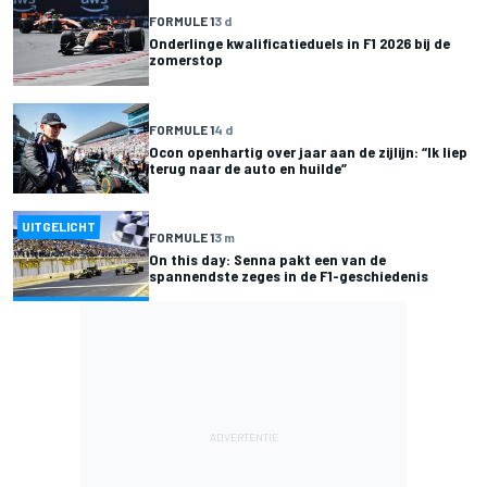
FORMULE 1
3 d
Onderlinge kwalificatieduels in F1 2026 bij de
zomerstop
FORMULE 1
4 d
Ocon openhartig over jaar aan de zijlijn: “Ik liep
terug naar de auto en huilde”
UITGELICHT
FORMULE 1
3 m
On this day: Senna pakt een van de
spannendste zeges in de F1-geschiedenis