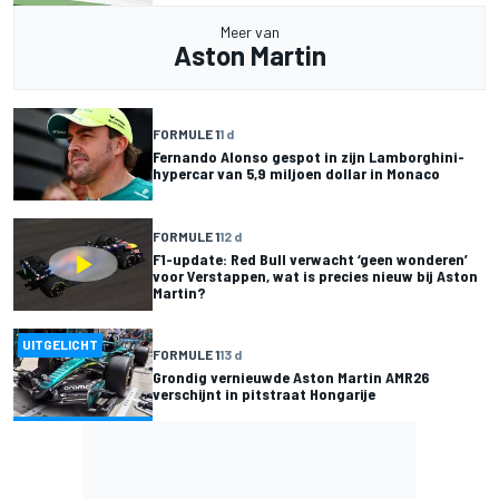
Meer van
Aston Martin
FORMULE 1
1 d
Fernando Alonso gespot in zijn Lamborghini-
hypercar van 5,9 miljoen dollar in Monaco
FORMULE 1
12 d
F1-update: Red Bull verwacht ‘geen wonderen’
voor Verstappen, wat is precies nieuw bij Aston
Martin?
UITGELICHT
FORMULE 1
13 d
Grondig vernieuwde Aston Martin AMR26
verschijnt in pitstraat Hongarije