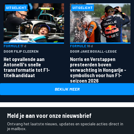
UITGELICHT
UITGELICHT
FORMULE 1
7 d
FORMULE 1
8 d
DOOR FILIP CLEEREN
DOOR JAKE BOXALL-LEGGE
Het opvallende aan
Norris en Verstappen
Antonelli's snelle
presteerden boven
transformatie tot F1-
verwachting in Hongarije -
titelkandidaat
symbolisch voor hun F1-
seizoen 2026
BEKIJK MEER
Meld je aan voor onze nieuwsbrief
Ontvang het laatste nieuws, updates en speciale acties direct in
je mailbox.