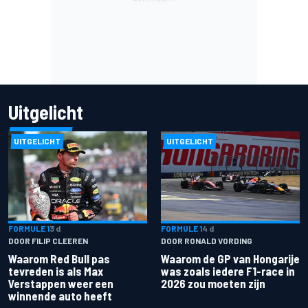
Uitgelicht
UITGELICHT
UITGELICHT
FORMULE 1
3 d
FORMULE 1
4 d
DOOR FILIP CLEEREN
DOOR RONALD VORDING
Waarom Red Bull pas
Waarom de GP van Hongarije
tevreden is als Max
was zoals iedere F1-race in
Verstappen weer een
2026 zou moeten zijn
winnende auto heeft