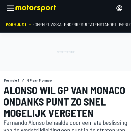
FORMULE 1
HOME
NIEUWS
KALENDER
RESULTATEN
STAND
F1 LIVEBL
Formule 1
GP van Monaco
ALONSO WIL GP VAN MONACO
ONDANKS PUNT ZO SNEL
MOGELIJK VERGETEN
Fernando Alonso behaalde door een late beslissing
van de wedstrijdleiding een punt in de straten van