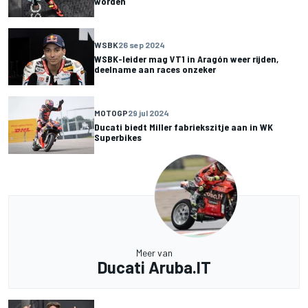
worden
WSBK
26 sep 2024
WSBK-leider mag VT1 in Aragón weer rijden,
deelname aan races onzeker
MOTOGP
29 jul 2024
Ducati biedt Miller fabriekszitje aan in WK
Superbikes
Meer van
Ducati Aruba.IT