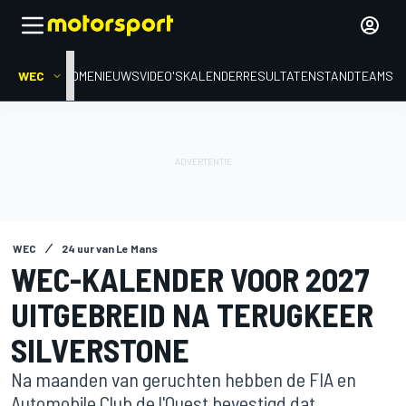
WEC
HOME
NIEUWS
VIDEO'S
KALENDER
RESULTATEN
STAND
TEAMS
WEC
24 uur van Le Mans
WEC-KALENDER VOOR 2027
UITGEBREID NA TERUGKEER
SILVERSTONE
Na maanden van geruchten hebben de FIA en
Automobile Club de l'Ouest bevestigd dat