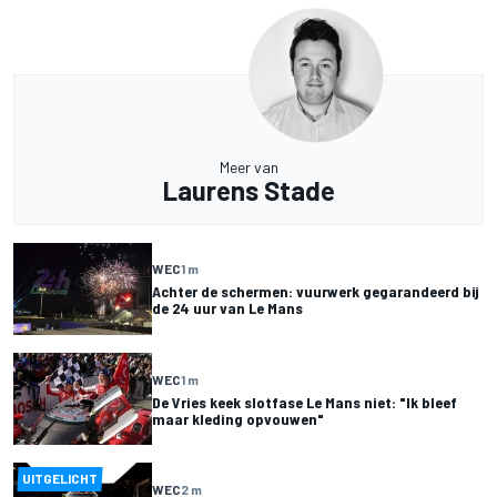
Meer van
Laurens Stade
WEC
1 m
Achter de schermen: vuurwerk gegarandeerd bij
de 24 uur van Le Mans
WEC
1 m
De Vries keek slotfase Le Mans niet: "Ik bleef
maar kleding opvouwen"
UITGELICHT
WEC
2 m