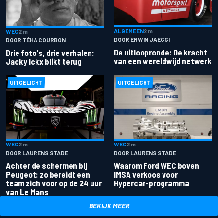
ALGEMEEN
2 m
WEC
2 m
DOOR ERWIN JAEGGI
DOOR TÉHA COURBON
De uitloopronde: De kracht
Drie foto's, drie verhalen:
van een wereldwijd netwerk
Jacky Ickx blikt terug
UITGELICHT
UITGELICHT
WEC
2 m
WEC
2 m
DOOR LAURENS STADE
DOOR LAURENS STADE
Achter de schermen bij
Waarom Ford WEC boven
Peugeot: zo bereidt een
IMSA verkoos voor
team zich voor op de 24 uur
Hypercar-programma
van Le Mans
BEKIJK MEER