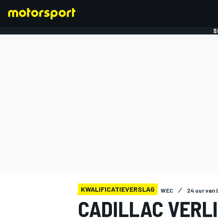
S
FORMULE 1
KWALIFICATIEVERSLAG
WEC
24 uur van
CADILLAC VERLI