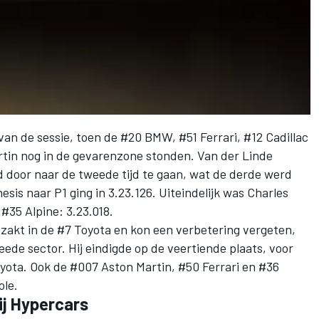
n van de sessie, toen de #20 BMW, #51
Ferrari
, #12 Cadillac
tin nog in de gevarenzone stonden. Van der Linde
 door naar de tweede tijd te gaan, wat de derde werd
sis naar P1 ging in 3.23.126. Uiteindelijk was
Charles
e #35
Alpine
: 3.23.018.
ezakt in de #7 Toyota en kon een verbetering vergeten,
weede sector. Hij eindigde op de veertiende plaats, voor
yota. Ook de #007 Aston Martin, #50 Ferrari en #36
ole.
ij Hypercars