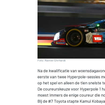
INDYCAR
Foto: Rainier Ehrhardt
Na de kwalificatie van woensdagavond
eerste van twee Hyperpole-sessies me
op het spel en alleen de tien snelst
De coureurskeuze voor Hyperpole 1 had
WEC
DTM
moest immers de enige coureur die no
Bij de #7 Toyota stapte
Kamui Kobaya