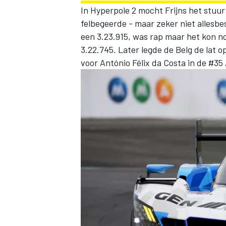
In Hyperpole 2 mocht Frijns het stu
felbegeerde - maar zeker niet allesbesl
een 3.23.915, was rap maar het kon n
3.22.745. Later legde de Belg de lat o
voor António Félix da Costa in de #35 