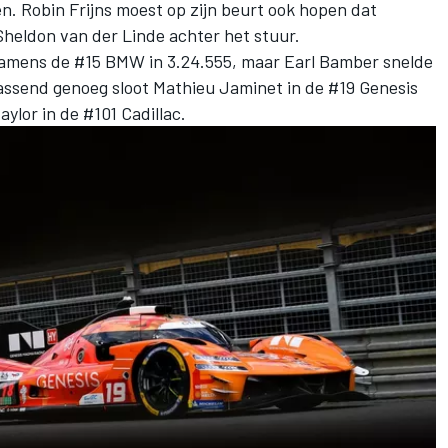
en.
Robin Frijns
moest op zijn beurt ook hopen dat
heldon van der Linde achter het stuur.
amens de #15 BMW in 3.24.555, maar
Earl Bamber
snelde
rassend genoeg sloot
Mathieu Jaminet
in de #19 Genesis
ylor in de #101 Cadillac.