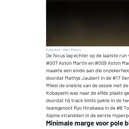
Foto door: Marc Fleury
De focus lag echter op de laatste ru
#007 Aston Martin en #009 Aston Mar
maakte een einde aan die onzekerheid
doordat Mathys Jaubert in de #17 Gene
Milesi
de snelste van de sessie met d
Kobayashi was naar de elfde plaats g
doordat hij track limits pakte in de t
teamgenoot
Ryo Hirakawa
in de #8 To
Alpine strandden in de eerste Hyperp
Minimale marge voor pole b