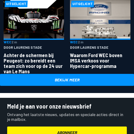
UITGELICHT
UITGELICHT
WEC
2 m
WEC
2 m
DOOR LAURENS STADE
DOOR LAURENS STADE
Achter de schermen bij
Waarom Ford WEC boven
Peugeot: zo bereidt een
IMSA verkoos voor
team zich voor op de 24 uur
Hypercar-programma
van Le Mans
BEKIJK MEER
Meld je aan voor onze nieuwsbrief
Ontvang het laatste nieuws, updates en speciale acties direct in
je mailbox.
ABONNEER