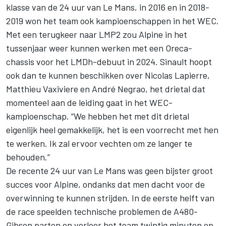
klasse van de 24 uur van Le Mans, in 2016 en in 2018-
2019 won het team ook kampioenschappen in het WEC.
Met een terugkeer naar LMP2 zou Alpine in het
tussenjaar weer kunnen werken met een Oreca-
chassis voor het LMDh-debuut in 2024. Sinault hoopt
ook dan te kunnen beschikken over Nicolas Lapierre,
Matthieu Vaxiviere en André Negrao, het drietal dat
momenteel aan de leiding gaat in het WEC-
kampioenschap. “We hebben het met dit drietal
eigenlijk heel gemakkelijk, het is een voorrecht met hen
te werken. Ik zal ervoor vechten om ze langer te
behouden.”
De recente 24 uur van Le Mans was geen bijster groot
succes voor Alpine,
ondanks dat men dacht voor de
overwinning te kunnen strijden
. In de eerste helft van
de race speelden technische problemen de A480-
Gibson parten en verloor het team twintig minuten op