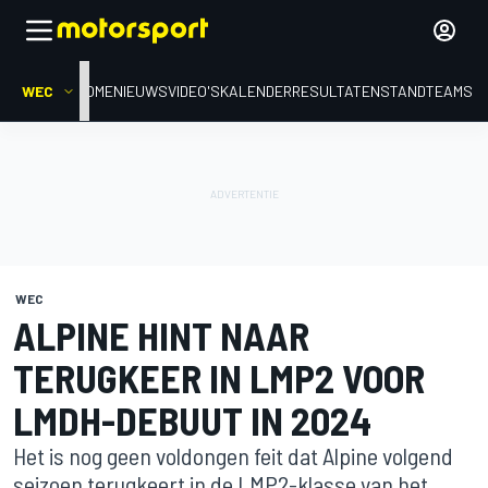
WEC
HOME
NIEUWS
VIDEO'S
KALENDER
RESULTATEN
STAND
TEAMS
WEC
ALPINE HINT NAAR
TERUGKEER IN LMP2 VOOR
LMDH-DEBUUT IN 2024
Het is nog geen voldongen feit dat Alpine volgend
seizoen terugkeert in de LMP2-klasse van het