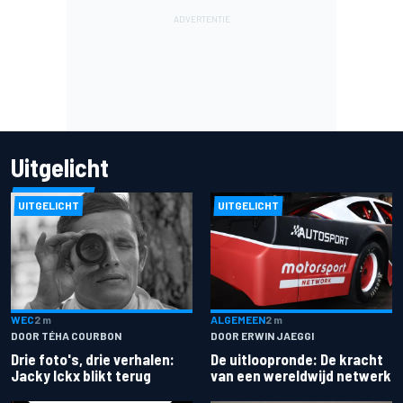
Uitgelicht
UITGELICHT
UITGELICHT
ALGEMEEN
2 m
WEC
2 m
DOOR ERWIN JAEGGI
DOOR TÉHA COURBON
De uitloopronde: De kracht
Drie foto's, drie verhalen:
van een wereldwijd netwerk
Jacky Ickx blikt terug