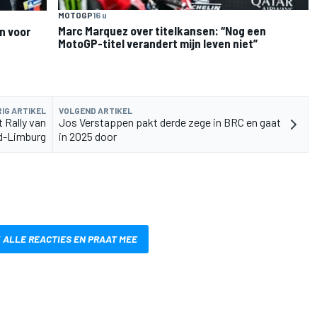
MOTOGP
16 u
Marc Marquez over titelkansen: “Nog een
n voor
MotoGP-titel verandert mijn leven niet”
IG ARTIKEL
VOLGEND ARTIKEL
 Rally van
Jos Verstappen pakt derde zege in BRC en gaat
d-Limburg
in 2025 door
 ALLE REACTIES EN PRAAT MEE