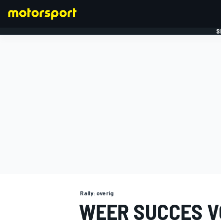
S
FORMULE 1
Rally: overig
WEER SUCCES V