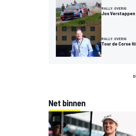
RALLY: OVERIG
Jos Verstappen f
RALLY: OVERIG
Tour de Corse H
D
Net binnen