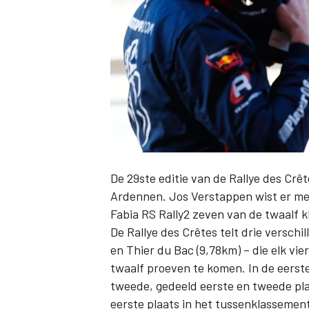
INDYCAR
De 29ste editie van de Rallye des Cr
Ardennen. Jos Verstappen wist er met
Fabia RS Rally2 zeven van de twaalf 
De Rallye des Crêtes telt drie verschi
en Thier du Bac (9,78km) – die elk vi
WEC
DTM
twaalf proeven te komen. In de eerst
tweede, gedeeld eerste en tweede pla
eerste plaats in het tussenklassement