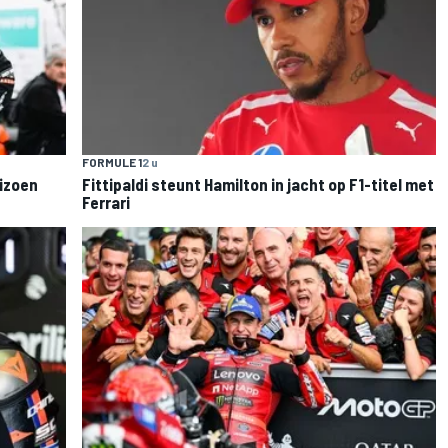
FORMULE 1
2 u
eizoen
Fittipaldi steunt Hamilton in jacht op F1-titel met
Ferrari