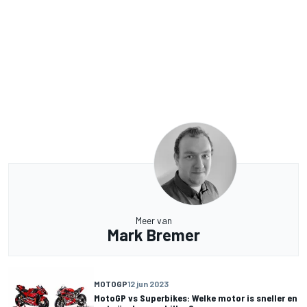
Meer van
Mark Bremer
MOTOGP
12 jun 2023
MotoGP vs Superbikes: Welke motor is sneller en