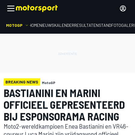
MOTOGP
HOME
NIEUWS
KALENDER
RESULTATEN
STAND
FOTOGALER
BREAKING NEWS
MotoGP
BASTIANINI EN MARINI
OFFICIEEL GEPRESENTEERD
BIJ ESPONSORAMA RACING
Moto2-wereldkampioen Enea Bastianini en VR46-
coureur Luca Marini zijn vrijdagavond officieel