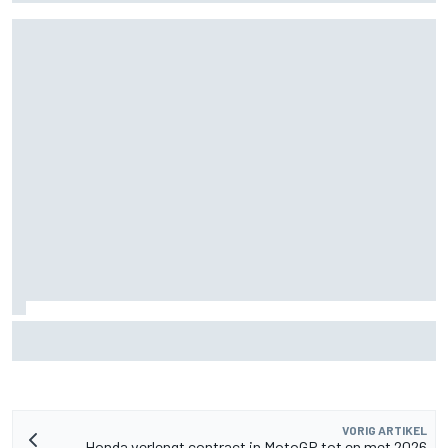
Waarom F1 nog altijd maar één Grand Prix zelf organiseert
VORIG ARTIKEL
Honda verlengt contract in MotoGP tot en met 2026