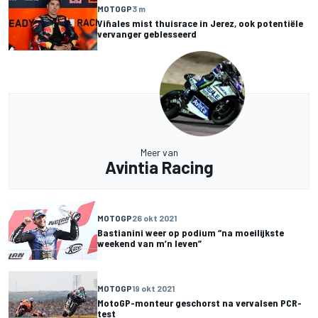
MOTOGP
3 m
Viñales mist thuisrace in Jerez, ook potentiële
vervanger geblesseerd
Meer van
Avintia Racing
MOTOGP
26 okt 2021
Bastianini weer op podium “na moeilijkste
weekend van m’n leven”
MOTOGP
19 okt 2021
MotoGP-monteur geschorst na vervalsen PCR-
test