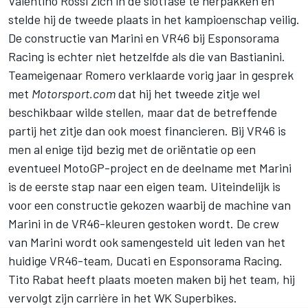
Valentino Rossi zich in de slotfase te herpakken en
stelde hij de tweede plaats in het kampioenschap veilig.
De constructie van Marini en VR46 bij Esponsorama
Racing is echter niet hetzelfde als die van Bastianini.
Teameigenaar Romero verklaarde vorig jaar
in gesprek
met
Motorsport.com
dat hij het tweede zitje wel
beschikbaar wilde stellen, maar dat de betreffende
partij het zitje dan ook moest financieren. Bij VR46 is
men al enige tijd bezig met de oriëntatie op een
eventueel MotoGP-project en de deelname met Marini
is de eerste stap naar een eigen team. Uiteindelijk is
voor een constructie gekozen waarbij de machine van
Marini in de VR46-kleuren gestoken wordt. De crew
van Marini wordt ook samengesteld uit leden van het
huidige VR46-team, Ducati en Esponsorama Racing.
Tito Rabat heeft plaats moeten maken bij het team, hij
vervolgt zijn carrière in het WK Superbikes.