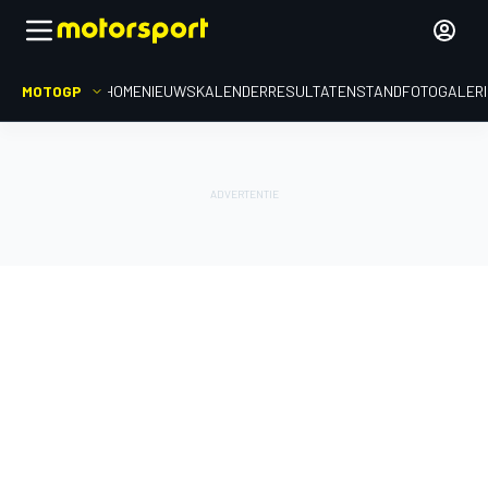
MOTOGP
HOME
NIEUWS
KALENDER
RESULTATEN
STAND
FOTOGALER