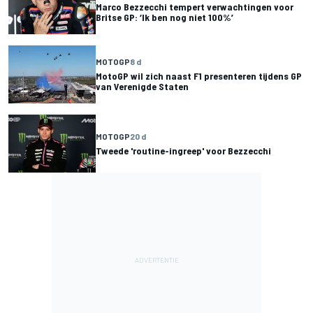
Marco Bezzecchi tempert verwachtingen voor
Britse GP: ‘Ik ben nog niet 100%’
MOTOGP
8 d
MotoGP wil zich naast F1 presenteren tijdens GP
van Verenigde Staten
MOTOGP
20 d
Tweede 'routine-ingreep' voor Bezzecchi