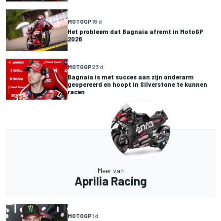
MOTOGP
16 d
Het probleem dat Bagnaia afremt in MotoGP
2026
MOTOGP
23 d
Bagnaia is met succes aan zijn onderarm
geopereerd en hoopt in Silverstone te kunnen
racen
Meer van
Aprilia Racing
MOTOGP
1 d