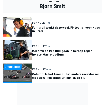
Meer van
Bjorn Smit
FORMULE 1
1 m
Fornaroli werkt deze week F1-test af voor Haas
in Jerez
FORMULE 1
1 m
McLaren en Red Bull gaan in beroep tegen
herstel Gasly-podium
UITGELICHT
FORMULE 1
4 m
Column: Is het terecht dat andere raceklassen
slaatje willen slaan uit kritiek op F1?