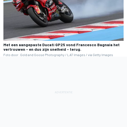
Met een aangepaste Ducati GP25 vond Francesco Bagnaia het
vertrouwen - en dus zijn snelheid - terug.
Foto door: Gold and Goose Photography / LAT Images / via Getty Images