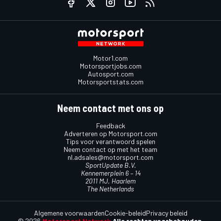
Motor1.com
Motorsportjobs.com
Autosport.com
Motorsportstats.com
Neem contact met ons op
Feedback
Adverteren op Motorsport.com
Tips voor verantwoord spelen
Neem contact op met het team
nl.adsales@motorsport.com
SportUpdate B.V.
Kennemerplein 6 – 14
2011 MJ, Haarlem
The Netherlands
Algemene voorwaarden
Cookie-beleid
Privacy beleid
© 2026
Motorsport Network
Alle rechten voorbehouden.