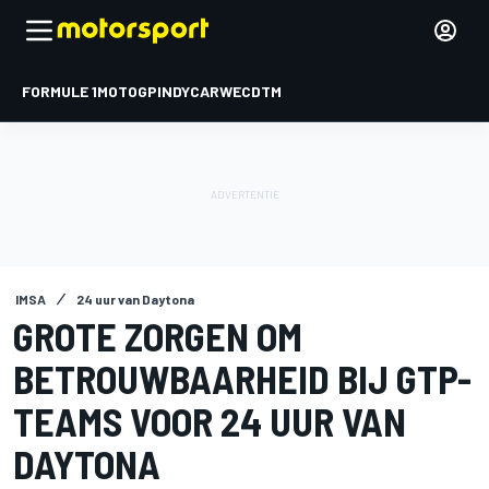
FORMULE 1
MOTOGP
INDYCAR
WEC
DTM
IMSA
24 uur van Daytona
GROTE ZORGEN OM
BETROUWBAARHEID BIJ GTP-
TEAMS VOOR 24 UUR VAN
DAYTONA