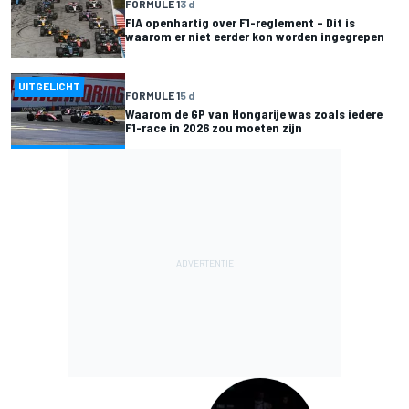
FORMULE 1
3 d
FIA openhartig over F1-reglement – Dit is
waarom er niet eerder kon worden ingegrepen
UITGELICHT
FORMULE 1
5 d
Waarom de GP van Hongarije was zoals iedere
F1-race in 2026 zou moeten zijn