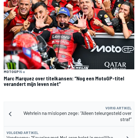
MOTOGP
15 u
Marc Marquez over titelkansen: “Nog een MotoGP-titel
verandert mijn leven niet”
VORIG ARTIKEL
Wehrlein na mislopen zege: “Alleen teleurgesteld over
straf”
VOLGEND ARTIKEL
Vandoorne: "Ervaring met McLaren helpt in moeilijke