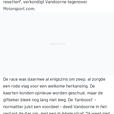
resetten", verkondigt Vandoorne tegenover
Motorsport.com
.
De race
was daarmee al enigszins om zeep, al zorgde
een rode vlag voor een welkome herkansing. De
kaarten konden opnieuw worden geschud, maar de
gifbeker bleek nog lang niet leeg. De 'fanboost' -
normaliter juist een voordeel - deed Vandoorne in het
restant de das om, met een dubbele straf. "Ik weet niet