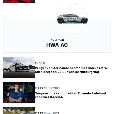
Meer van
HWA AG
VLN
4 m
Renger van der Zande neemt met unieke retro-
auto deel aan 24 uur van de Nürburgring
FIA F2
30 nov 2021
Sargeant maakt in Jeddah Formule 2-debuut
voor HWA Racelab
FIA F2
15 okt 2021