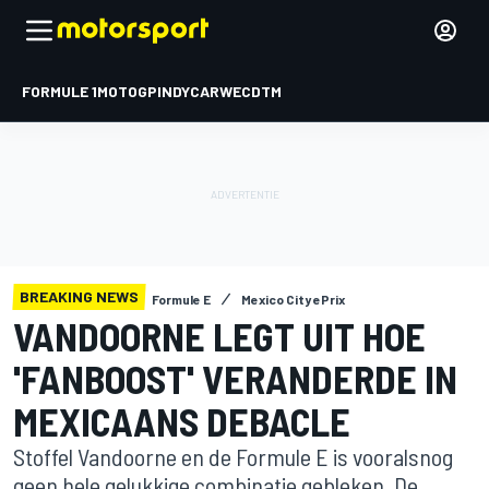
FORMULE 1
MOTOGP
INDYCAR
WEC
DTM
BREAKING NEWS
Formule E
Mexico City ePrix
VANDOORNE LEGT UIT HOE
'FANBOOST' VERANDERDE IN
MEXICAANS DEBACLE
Stoffel Vandoorne en de Formule E is vooralsnog
geen hele gelukkige combinatie gebleken. De