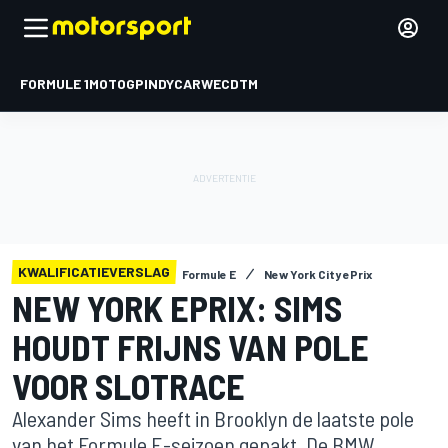
FORMULE 1
MOTOGP
INDYCAR
WEC
DTM
KWALIFICATIEVERSLAG
Formule E
New York City ePrix
NEW YORK EPRIX: SIMS
HOUDT FRIJNS VAN POLE
VOOR SLOTRACE
Alexander Sims heeft in Brooklyn de laatste pole
van het Formule E-seizoen gepakt. De BMW