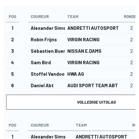
POS
COUREUR
TEAM
RONDE
1
Alexander Sims
ANDRETTI AUTOSPORT
2
2
Robin Frijns
VIRGIN RACING
2
3
Sébastien Buemi
NISSAN E.DAMS
2
4
Sam Bird
VIRGIN RACING
2
5
Stoffel Vandoorne
HWA AG
2
6
Daniel Abt
AUDI SPORT TEAM ABT
2
VOLLEDIGE UITSLAG
POS
COUREUR
TEAM
RO
1
Alexander Sims
ANDRETTI AUTOSPORT