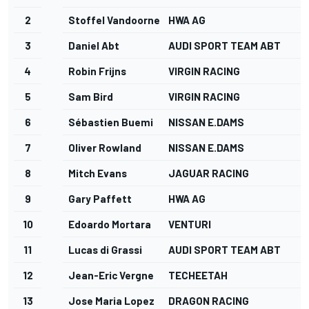
2
Stoffel Vandoorne
HWA AG
3
Daniel Abt
AUDI SPORT TEAM ABT
4
Robin Frijns
VIRGIN RACING
5
Sam Bird
VIRGIN RACING
6
Sébastien Buemi
NISSAN E.DAMS
7
Oliver Rowland
NISSAN E.DAMS
8
Mitch Evans
JAGUAR RACING
9
Gary Paffett
HWA AG
10
Edoardo Mortara
VENTURI
11
Lucas di Grassi
AUDI SPORT TEAM ABT
12
Jean-Eric Vergne
TECHEETAH
13
Jose Maria Lopez
DRAGON RACING