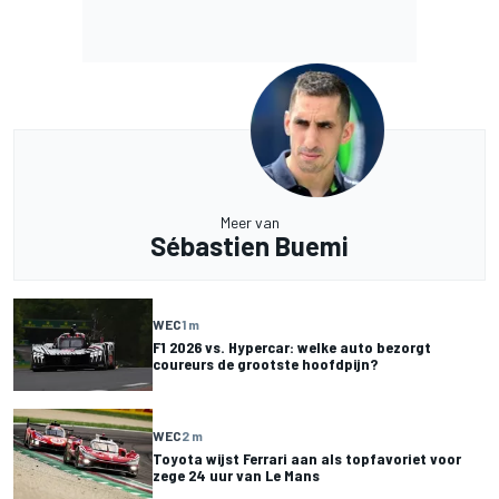
Meer van
Sébastien Buemi
WEC
1 m
F1 2026 vs. Hypercar: welke auto bezorgt
coureurs de grootste hoofdpijn?
WEC
2 m
Toyota wijst Ferrari aan als topfavoriet voor
zege 24 uur van Le Mans