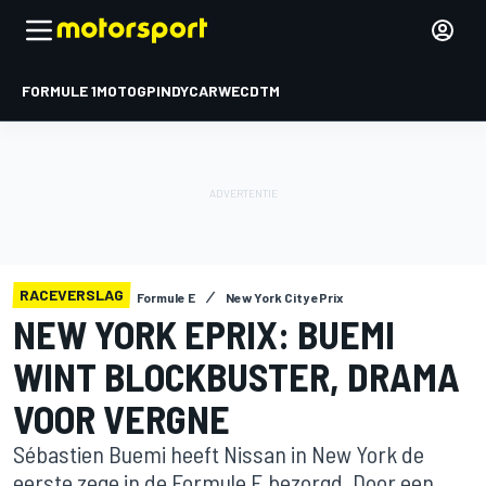
FORMULE 1
MOTOGP
INDYCAR
WEC
DTM
RACEVERSLAG
Formule E
New York City ePrix
NEW YORK EPRIX: BUEMI
WINT BLOCKBUSTER, DRAMA
VOOR VERGNE
Sébastien Buemi heeft Nissan in New York de
eerste zege in de Formule E bezorgd. Door een