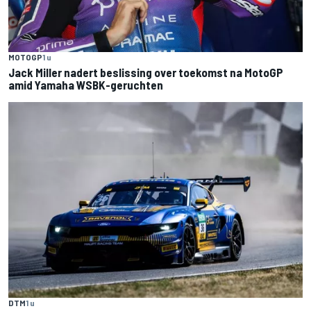
MOTOGP
1 u
Jack Miller nadert beslissing over toekomst na MotoGP
amid Yamaha WSBK-geruchten
DTM
1 u