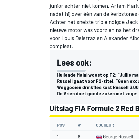
junior echter niet komen. Artem Mark
nadat hij over één van de kerbstones 
Achter het snelste trio eindigde Jack
nieuwe motor was voorzien na het
dr
voor Louis Deletraz en Alexander Alb
compleet.
Lees ook:
Huilende Maini woest op F2: “Jullie m
Russell gaat voor F2-titel: "Geen exc
Weggooien drinkfles kost Russell 3.0
De Vries doet goede zaken met zege: 
Uitslag FIA Formule 2 Red B
POS
#
COUREUR
1
8
George Russell