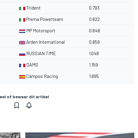
Trident
0.793
Prema Powerteam
0.822
MP Motorsport
0.848
Arden International
0.859
RUSSIAN TIME
1.048
DAMS
1.159
Campos Racing
1.895
eel of bewaar dit artikel