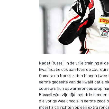
INDYCAR
Nadat Russell in de
vrije training
al de
kwalificatie ook aan toen de coureur
Camara en Norris zaten binnen twee t
eerste gedeelte van de kwalificatie n
coureurs hun opwarmrondes erop hadd
WEC
DTM
Russell wist zijn tijd met drie tiende
die vorige week nog zijn
eerste zege p
moest zich richten op een extra rond