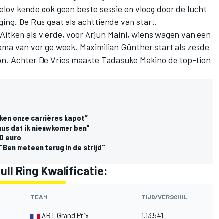
elov kende ook geen beste sessie en vloog door de lucht
ging. De Rus gaat als achttiende van start.
 Aitken als vierde, voor Arjun Maini, wiens wagen van een
ama van vorige week
. Maximilian Günther start als zesde
on. Achter De Vries maakte Tadasuke Makino de top-tien
aken onze carrières kapot”
uus dat ik nieuwkomer ben"
00 euro
"Ben meteen terug in de strijd"
ull Ring Kwalificatie:
TEAM
TIJD/VERSCHIL
ART Grand Prix
1.13.541