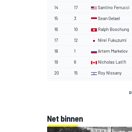
14
17
Santino Ferrucci
15
3
Sean Gelael
16
10
Ralph Boschung
17
12
Nirei Fukuzumi
18
1
Artem Markelov
19
6
Nicholas Latifi
20
15
Roy Nissany
D
Net binnen