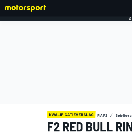
S
FORMULE 1
KWALIFICATIEVERSLAG
FIA F2
Spielberg
F2 RED BULL RI