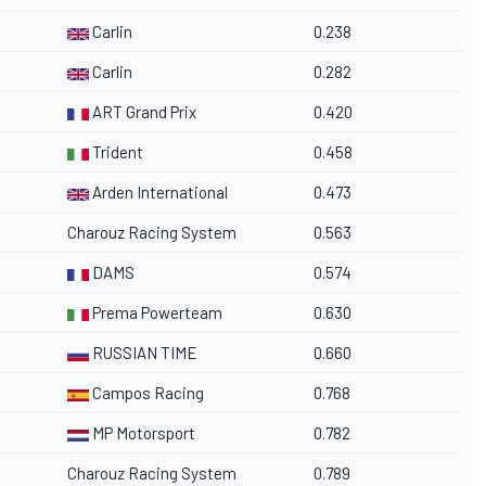
Carlin
0.238
Carlin
0.282
ART Grand Prix
0.420
Trident
0.458
Arden International
0.473
Charouz Racing System
0.563
DAMS
0.574
Prema Powerteam
0.630
RUSSIAN TIME
0.660
Campos Racing
0.768
MP Motorsport
0.782
Charouz Racing System
0.789