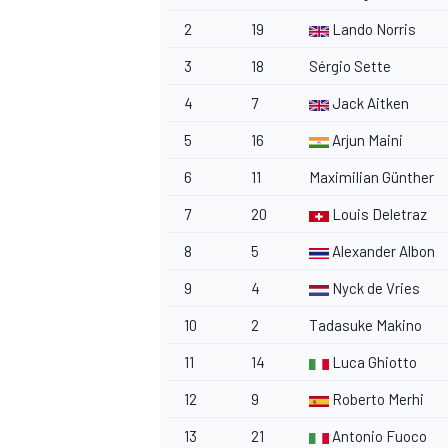
2
19
Lando Norris
3
18
Sérgio Sette
4
7
Jack Aitken
5
16
Arjun Maini
6
11
Maximilian Günther
7
20
Louis Deletraz
8
5
Alexander Albon
9
4
Nyck de Vries
10
2
Tadasuke Makino
11
14
Luca Ghiotto
12
9
Roberto Merhi
13
21
Antonio Fuoco