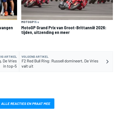
MOTOGP
15 u
rvangen
MotoGP Grand Prix van Groot-Brittannië 2026:
tijden, uitzending en meer
IG ARTIKEL
VOLGEND ARTIKEL
g, De Vries
F2 Red Bull Ring: Russell domineert, De Vries
in top-5
valt uit
 ALLE REACTIES EN PRAAT MEE