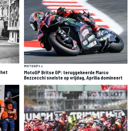
MOTOGP
9 u
 het
MotoGP Britse GP: teruggekeerde Marco
Bezzecchi snelste op vrijdag, Aprilia domineert