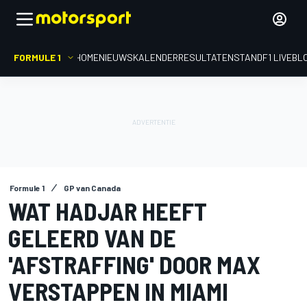
FORMULE 1
HOME
NIEUWS
KALENDER
RESULTATEN
STAND
F1 LIVEBL
Formule 1
GP van Canada
WAT HADJAR HEEFT
GELEERD VAN DE
'AFSTRAFFING' DOOR MAX
VERSTAPPEN IN MIAMI