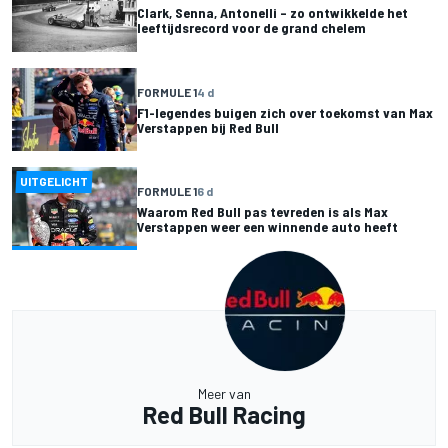
Clark, Senna, Antonelli – zo ontwikkelde het
leeftijdsrecord voor de grand chelem
FORMULE 1
4 d
F1-legendes buigen zich over toekomst van Max
Verstappen bij Red Bull
UITGELICHT
FORMULE 1
6 d
Waarom Red Bull pas tevreden is als Max
Verstappen weer een winnende auto heeft
Meer van
Red Bull Racing