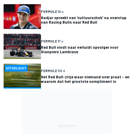
FORMULE 1
6 u
Hadjar spreekt van 'cultuurschok' na overstap
van Racing Bulls naar Red Bull
FORMULE 1
7 u
Red Bull vindt naar verluidt opvolger voor
Gianpiero Lambiase
UITGELICHT
FORMULE 1
16 d
Het Red Bull-zitje waar niemand over praat – en
waarom dat het grootste compliment is