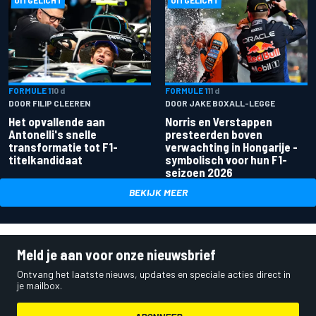
UITGELICHT
UITGELICHT
FORMULE 1
10 d
FORMULE 1
11 d
DOOR FILIP CLEEREN
DOOR JAKE BOXALL-LEGGE
Het opvallende aan
Norris en Verstappen
Antonelli's snelle
presteerden boven
transformatie tot F1-
verwachting in Hongarije -
titelkandidaat
symbolisch voor hun F1-
seizoen 2026
BEKIJK MEER
Meld je aan voor onze nieuwsbrief
Ontvang het laatste nieuws, updates en speciale acties direct in
je mailbox.