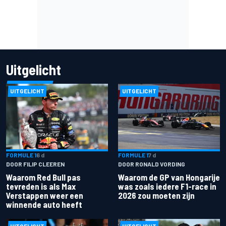
Uitgelicht
UITGELICHT
UITGELICHT
FORMULE 1
6 d
FORMULE 1
7 d
DOOR FILIP CLEEREN
DOOR RONALD VORDING
Waarom Red Bull pas
Waarom de GP van Hongarije
tevreden is als Max
was zoals iedere F1-race in
Verstappen weer een
2026 zou moeten zijn
winnende auto heeft