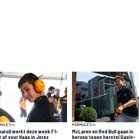
ULE 1
1 m
FORMULE 1
1 m
naroli werkt deze week F1-
McLaren en Red Bull gaan in
t af voor Haas in Jerez
beroep tegen herstel Gasly-