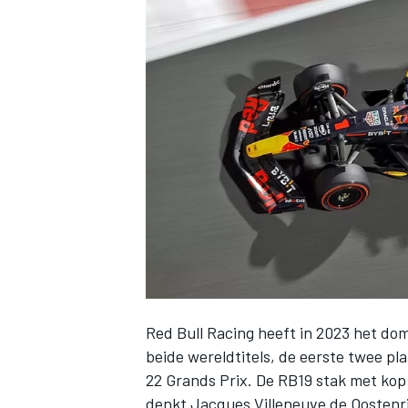
INDYCAR
Red Bull Racing
heeft in 2023 het dom
WEC
DTM
beide wereldtitels, de eerste twee pl
22 Grands Prix. De RB19 stak met kop
denkt
Jacques Villeneuve
de Oostenri