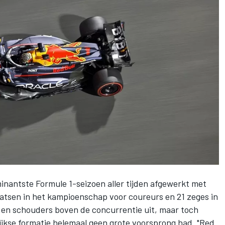
inantste Formule 1-seizoen aller tijden afgewerkt met
aatsen in het kampioenschap voor coureurs en 21 zeges in
 en schouders boven de concurrentie uit, maar toch
jkse formatie helemaal geen grote voorsprong had. "Red