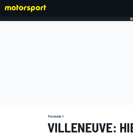
S
FORMULE 1
Formule 1
VILLENEUVE: H