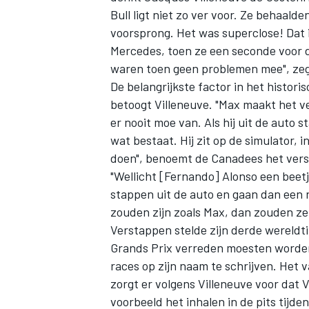
Bull ligt niet zo ver voor. Ze behaald
voorsprong. Het was superclose! Dat i
Mercedes
, toen ze een seconde voor 
waren toen geen problemen mee", ze
De belangrijkste factor in het histori
betoogt Villeneuve. "Max maakt het ve
er nooit moe van. Als hij uit de auto s
wat bestaat. Hij zit op de simulator, 
doen", benoemt de Canadees het versc
"Wellicht [Fernando] Alonso een beetj
stappen uit de auto en gaan dan een 
zouden zijn zoals Max, dan zouden ze 
Verstappen stelde zijn derde wereldtite
Grands Prix verreden moesten worden.
races op zijn naam te schrijven. Het 
zorgt er volgens Villeneuve voor dat
voorbeeld het inhalen in de pits tijde