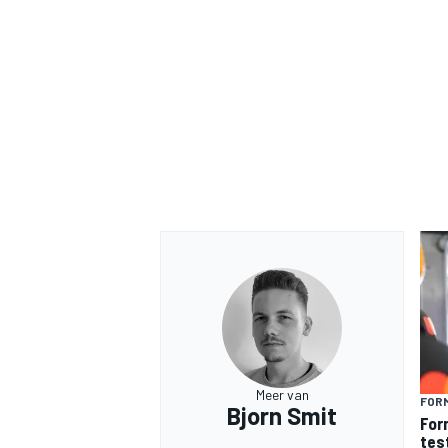
Meer van
FORM
Bjorn Smit
For
tes