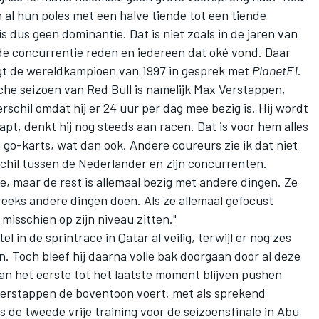
en al hun poles met een halve tiende tot een tiende
s dus geen dominantie. Dat is niet zoals in de jaren van
de concurrentie reden en iedereen dat oké vond. Daar
gt de wereldkampioen van 1997 in gesprek met
PlanetF1
.
sche seizoen van Red Bull is namelijk
Max Verstappen
,
rschil omdat hij er 24 uur per dag mee bezig is. Hij wordt
tapt, denkt hij nog steeds aan racen. Dat is voor hem alles
in go-karts, wat dan ook. Andere coureurs zie ik dat niet
hil tussen de Nederlander en zijn concurrenten.
e, maar de rest is allemaal bezig met andere dingen. Ze
reeks andere dingen doen. Als ze allemaal gefocust
misschien op zijn niveau zitten."
l in de sprintrace in Qatar al veilig, terwijl er nog zes
 Toch bleef hij daarna volle bak doorgaan door al deze
van het eerste tot het laatste moment blijven pushen
 Verstappen de boventoon voert, met als sprekend
ns de tweede vrije training voor de seizoensfinale in Abu