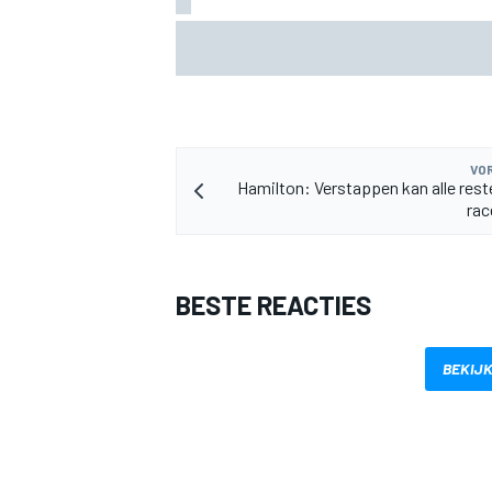
Hebben vijf DTM-ingenieurs bij HRT onts
genomen? Zo reageert het Ford-team
VOR
Hamilton: Verstappen kan alle rest
MEER RACEKLASSEN
rac
BESTE REACTIES
BEKIJK