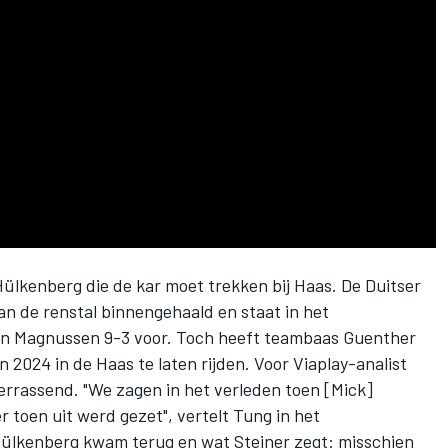
Hülkenberg
die de kar moet trekken bij Haas. De Duitser
n de renstal binnengehaald en staat in het
in Magnussen
9-3 voor. Toch heeft teambaas Guenther
in 2024 in de Haas
te laten rijden. Voor Viaplay-analist
verrassend. "We zagen in het verleden toen [Mick]
r toen uit werd gezet", vertelt Tung in het
Hülkenberg kwam terug en wat Steiner zegt: misschien