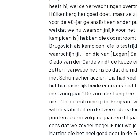
heeft hij wel de verwachtingen overtro
Hülkenberg het goed doet, maar ze zij
voor de 40-jarige analist een ander p
wel dat we nu waarschijnlijk voor het
kampioen is] hebben die doorstroomt 
Drugovich als kampioen, die is testrij
waarschijnlijk - en die van [Logan] S
Giedo van der Garde
vindt de keuze e
zetten, vanwege het risico dat die r
met Schumacher gezien. Die had veel a
hebben eigenlijk beide coureurs niet h
met vorig jaar." De zorg die Tung hee
niet. "De doorstroming die Sargeant 
willen stabiliteit en de twee rijders d
punten scoren volgend jaar, en dit jaa
eens dat we zoveel mogelijk nieuwe j
Martins die het heel goed doet in de F