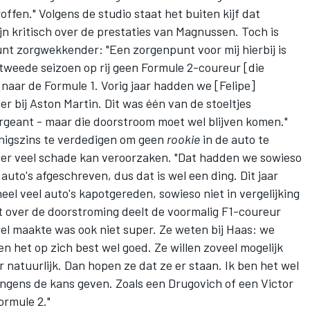
ffen." Volgens de studio staat het buiten kijf dat
n kritisch over de prestaties van Magnussen. Toch is
unt zorgwekkender: "Een zorgenpunt voor mij hierbij is
 tweede seizoen op rij geen Formule 2-coureur [die
naar de Formule 1. Vorig jaar hadden we [Felipe]
der bij Aston Martin. Dit was één van de stoeltjes
argeant - maar die doorstroom moet wel blijven komen."
nigszins te verdedigen om geen
rookie
in de auto te
ijder veel schade kan veroorzaken. "Dat hadden we sowieso
uto's afgeschreven, dus dat is wel een ding. Dit jaar
eel veel auto's kapotgereden, sowieso niet in vergelijking
ft over de doorstroming deelt de voormalig F1-coureur
wel maakte was ook niet super. Ze weten bij Haas: we
oen het op zich best wel goed. Ze willen zoveel mogelijk
r natuurlijk. Dan hopen ze dat ze er staan. Ik ben het wel
ongens de kans geven. Zoals een Drugovich of een Victor
ormule 2."