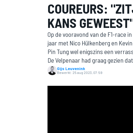
COUREURS: "ZIT
KANS GEWEEST
Op de vooravond van de F1-race i
jaar met Nico Hülkenberg en Kevin
Pin Tung wel enigszins een verrass
De Velpenaar had graag gezien da
MOTOGP
Gijs Leuvenink
Bewerkt:
25 aug 2023, 07:59