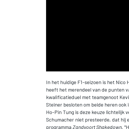
INDYCAR
In het huidige F1-seizoen is het
Nico 
heeft het merendeel van de punten va
kwalificatieduel met teamgenoot
Kev
Steiner besloten om beide heren
ook 
WEC
DTM
Ho-Pin Tung is deze keuze lichtelijk 
Schumacher niet presteerde, dat hij e
programma
Zandvoort Shakedown
. "