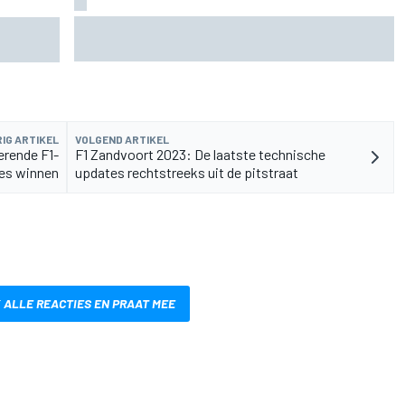
FIA onthult ambitieus doel: F1-auto's moeten
lag
nog 80 kilo lichter
IG ARTIKEL
VOLGEND ARTIKEL
erende F1-
F1 Zandvoort 2023: De laatste technische
es winnen
updates rechtstreeks uit de pitstraat
 ALLE REACTIES EN PRAAT MEE