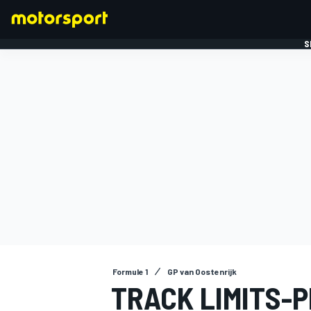
S
FORMULE 1
Formule 1
GP van Oostenrijk
TRACK LIMITS-P