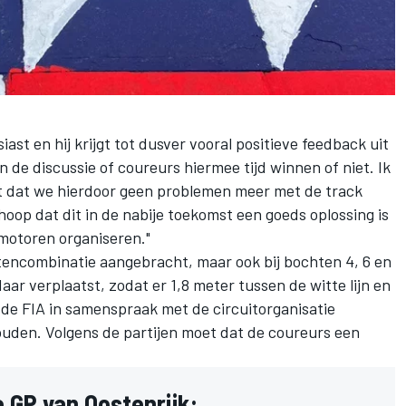
iast en hij krijgt tot dusver vooral positieve feedback uit
 de discussie of coureurs hiermee tijd winnen of niet. Ik
ht dat we hierdoor geen problemen meer met de track
k hoop dat dit in de nabije toekomst een goeds oplossing is
 motoren organiseren."
htencombinatie aangebracht, maar ook bij bochten 4, 6 en
 daar verplaatst, zodat er 1,8 meter tussen de witte lijn en
t de FIA in samenspraak met de circuitorganisatie
uden. Volgens de partijen moet dat de coureurs een
 GP van Oostenrijk: