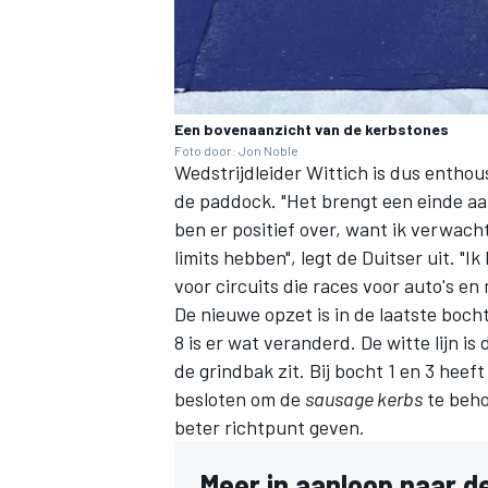
Een bovenaanzicht van de kerbstones
Foto door: Jon Noble
Wedstrijdleider Wittich is dus enthous
MEER RACEKLASSEN
de paddock. "Het brengt een einde aan
ben er positief over, want ik verwac
limits hebben", legt de Duitser uit. "I
voor circuits die races voor auto's en
De nieuwe opzet is in de laatste boc
8 is er wat veranderd. De witte lijn is
de grindbak zit. Bij bocht 1 en 3 heef
besloten om de
sausage kerbs
te beho
beter richtpunt geven.
Meer in aanloop naar de