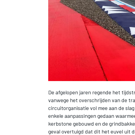
INDYCAR
De afgelopen jaren regende het tijdst
vanwege het overschrijden van de tra
circuitorganisatie vol mee aan de slag
WEC
DTM
enkele aanpassingen gedaan waarmee 
kerbstone gebouwd en de grindbakken z
geval overtuigd dat dit het euvel uit d