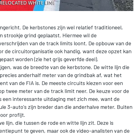
ngericht. De kerbstones zijn wel relatief traditioneel,
n strookje grind geplaatst. Hiermee wil de
verschrijden van de track limits loont. De opbouw van de
or de circuitorganisatie ook handig, want deze opzet kan
epast worden (zie het grijs geverfde deel).
jgen, was de breedte van de kerbstone. De witte lijn die
t precies anderhalf meter van de grindbak af, wat het
nt van de FIA is. De meeste circuits kiezen voor een
 op twee meter van de track limit neer. De keuze voor de
 een interessante uitdaging met zich mee, want de
le 3-auto's zijn breder dan die anderhalve meter. Buiten
or profijt.
lijn, die tussen de rode en witte lijn zit. Deze is
ntiepunt te geven, maar ook de video-analisten van de