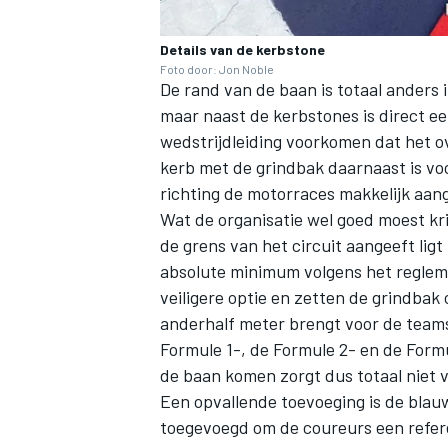
Details van de kerbstone
Foto door: Jon Noble
De rand van de baan is totaal anders i
maar naast de kerbstones is direct ee
wedstrijdleiding voorkomen dat het o
kerb met de grindbak daarnaast is vo
richting de motorraces makkelijk aang
Wat de organisatie wel goed moest kri
de grens van het circuit aangeeft lig
absolute minimum volgens het regleme
veiligere optie en zetten de grindbak
anderhalf meter brengt voor de teams
Formule 1-, de Formule 2- en de Formu
de baan komen zorgt dus totaal niet vo
Een opvallende toevoeging is de blauwe 
toegevoegd om de coureurs een refere