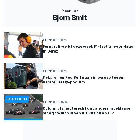
Meer van
Bjorn Smit
FORMULE 1
1 m
Fornaroli werkt deze week F1-test af voor Haas
in Jerez
FORMULE 1
1 m
McLaren en Red Bull gaan in beroep tegen
herstel Gasly-podium
UITGELICHT
FORMULE 1
4 m
Column: Is het terecht dat andere raceklassen
slaatje willen slaan uit kritiek op F1?