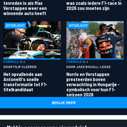
tevreden is als Max
was zoals iedere F1-race in
Verstappen weer een
2026 zou moeten zijn
winnende auto heeft
UITGELICHT
UITGELICHT
FORMULE 1
8 d
FORMULE 1
9 d
DOOR FILIP CLEEREN
DOOR JAKE BOXALL-LEGGE
Het opvallende aan
Norris en Verstappen
Antonelli's snelle
presteerden boven
transformatie tot F1-
verwachting in Hongarije -
titelkandidaat
symbolisch voor hun F1-
seizoen 2026
BEKIJK MEER