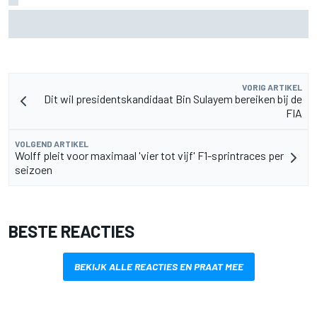
Aston Martin onthult nieuwe limited-edition Glenfiddich-
whisky
VORIG ARTIKEL
Dit wil presidentskandidaat Bin Sulayem bereiken bij de
FIA
VOLGEND ARTIKEL
Wolff pleit voor maximaal 'vier tot vijf' F1-sprintraces per
seizoen
BESTE REACTIES
BEKIJK ALLE REACTIES EN PRAAT MEE