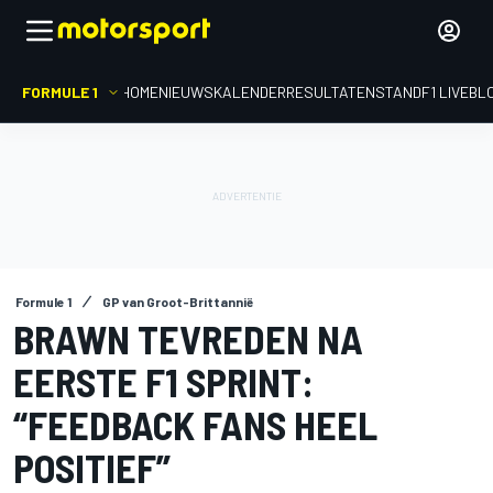
FORMULE 1
HOME
NIEUWS
KALENDER
RESULTATEN
STAND
F1 LIVEBL
Formule 1
GP van Groot-Brittannië
BRAWN TEVREDEN NA
EERSTE F1 SPRINT:
“FEEDBACK FANS HEEL
POSITIEF”