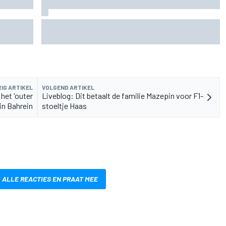
rvangen
MotoGP Grand Prix van Groot-Brittannië 2026:
tijden, uitzending en meer
IG ARTIKEL
VOLGEND ARTIKEL
het 'outer
Liveblog: Dit betaalt de familie Mazepin voor F1-
 in Bahrein
stoeltje Haas
 ALLE REACTIES EN PRAAT MEE