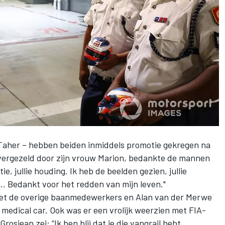
Taher – hebben beiden inmiddels promotie gekregen na
 vergezeld door zijn vrouw Marion, bedankte de mannen
tie, jullie houding. Ik heb de beelden gezien, jullie
... Bedankt voor het redden van mijn leven."
et de overige baanmedewerkers en Alan van der Merwe
medical car. Ook was er een vrolijk weerzien met FIA-
osjean zei: “Ik ben blij dat je die vangrail hebt