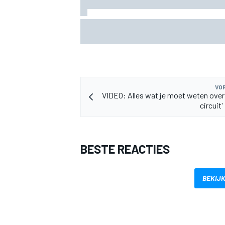
KTM mag afwijkend motoronderdeel ve
voor GP van Aragón
VOR
VIDEO: Alles wat je moet weten over 
circuit'
BESTE REACTIES
BEKIJK