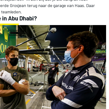
erde Grosjean terug naar de garage van Haas. Daar
n teamleden.
e in Abu Dhabi?