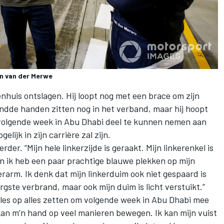
an van der Merwe
enhuis ontslagen
. Hij loopt nog met een brace om zijn
ndde handen zitten nog in het verband, maar hij hoopt
m volgende week
in Abu Dhabi deel te kunnen nemen
aan
elijk in zijn carrière zal zijn.
er. “Mijn hele linkerzijde is geraakt. Mijn linkerenkel is
 en ik heb een paar prachtige blauwe plekken op mijn
erarm. Ik denk dat mijn linkerduim ook niet gespaard is
ergste verbrand, maar ook mijn duim is licht verstuikt.”
lles op alles zetten om volgende week in Abu Dhabi mee
kan m’n hand op veel manieren bewegen. Ik kan mijn vuist