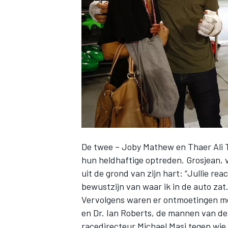
INDYCAR
De twee – Joby Mathew en Thaer Ali 
hun heldhaftige optreden. Grosjean,
uit de grond van zijn hart: “Jullie reac
bewustzijn van waar ik in de auto zat
WEC
DTM
Vervolgens waren er ontmoetingen m
en Dr. Ian Roberts, de mannen van de 
racedirecteur Michael Masi tegen wie Gr