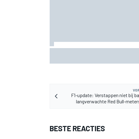
KTM mag afwijkend motoronderdeel ve
voor GP van Aragón
VOR
F1-update: Verstappen niet bij b
langverwachte Red Bull-meter
BESTE REACTIES