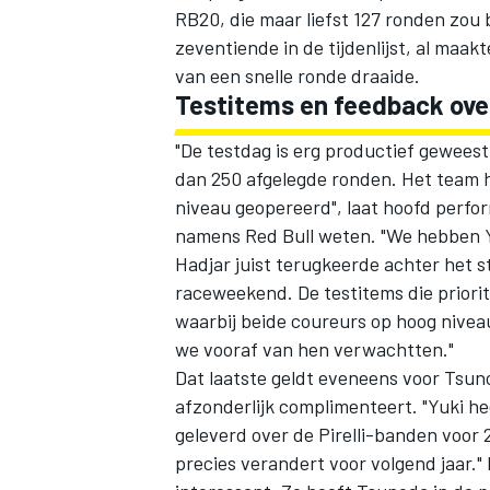
RB20, die maar liefst 127 ronden zou
zeventiende in de tijdenlijst, al maak
van een snelle ronde draaide.
Testitems en feedback over
"De testdag is erg productief geweest
dan 250 afgelegde ronden. Het team h
niveau geopereerd", laat hoofd perf
namens Red Bull weten. "We hebben Yu
Hadjar juist terugkeerde achter het st
raceweekend. De testitems die priori
waarbij beide coureurs op hoog nive
we vooraf van hen verwachtten."
Dat laatste geldt eveneens voor Tsun
afzonderlijk complimenteert. "Yuki he
geleverd over de Pirelli-banden voor 2
precies verandert voor volgend jaar.