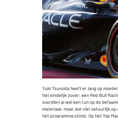
INDYCAR
Yuki Tsunoda
heeft er lang op moete
het eindelijk zover: een Red Bull Rac
WEC
DTM
voordien al wel een run op de befaa
materiaal, maar dat viel natuurlijk op
het programma stond. Op het Yas Mari