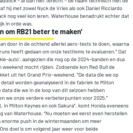
addock - al dan niet terecht - de naam technisch niet de
gaf hij met zowel
Nyck de Vries
als ook
Daniel Ricciardo
ack nog veel kon leren. Waterhouse benadrukt echter dat
ijk in orde was.
en om RB21 beter te maken'
an door in de ochtend allerlei aero-tests te doen, waarna
e runs heeft gedaan om onze testitems te evalueren." Dat
ookie-auto', aangezien die nog op de 2024-banden en dus
 weekend mocht rijden. Zodoende kon Red Bull de
kket uit het Grand Prix-weekend. "De data die we op
detail worden geanalyseerd in de fabriek te Milton
e data die we in de loop van dit seizoen hebben
ren we onze verdere verbeterpunten voor 2025."
it, in Milton Keynes en ook Sakura", komt Honda eveneens
ng van Waterhouse. "Nu moeten we eerst even herstellen
een enorme push in de wintermaanden om meer
Ons doel is om volgend jaar weer voor beide