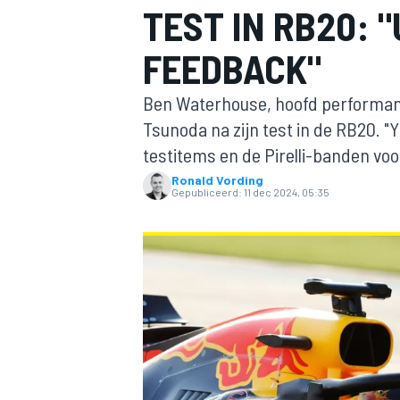
TEST IN RB20: 
FEEDBACK"
Ben Waterhouse, hoofd performance
Tsunoda na zijn test in de RB20. 
testitems en de Pirelli-banden voor
Ronald Vording
MOTOGP
Gepubliceerd:
11 dec 2024, 05:35