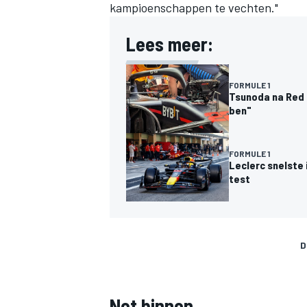
kampioenschappen te vechten."
Lees meer:
FORMULE 1
Tsunoda na Red 
ben"
FORMULE 1
Leclerc snelste 
test
D
Net binnen