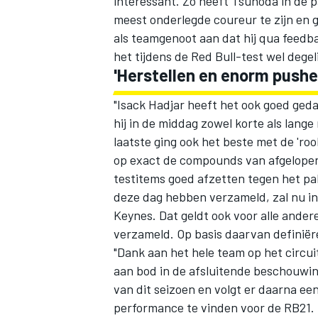
interessant. Zo heeft Tsunoda in de p
meest onderlegde coureur te zijn en 
als teamgenoot aan dat hij qua feedb
het tijdens de Red Bull-test wel degel
'Herstellen en enorm push
"Isack Hadjar heeft het ook goed geda
hij in de middag zowel korte als lang
laatste ging ook het beste met de 'r
op exact de compounds van afgelopen
testitems goed afzetten tegen het pa
deze dag hebben verzameld, zal nu in 
Keynes. Dat geldt ook voor alle ander
verzameld. Op basis daarvan definië
"Dank aan het hele team op het circu
aan bod in de afsluitende beschouwi
van dit seizoen en volgt er daarna 
performance te vinden voor de RB21. 