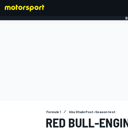
S
FORMULE 1
Formule 1
Abu Dhabi Post-Season test
RED BULL-ENGI