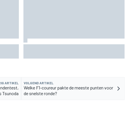
rvangen
MotoGP Grand Prix van Groot-Brittannië 2026:
tijden, uitzending en meer
IG ARTIKEL
VOLGEND ARTIKEL
andentest,
Welke F1-coureur pakte de meeste punten voor
s Tsunoda
de snelste ronde?