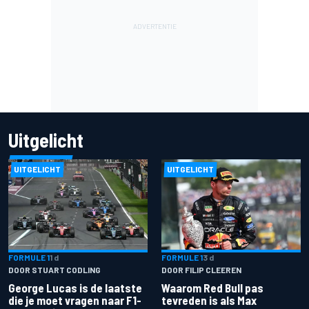
Uitgelicht
UITGELICHT
UITGELICHT
FORMULE 1
1 d
FORMULE 1
3 d
DOOR STUART CODLING
DOOR FILIP CLEEREN
George Lucas is de laatste
Waarom Red Bull pas
die je moet vragen naar F1-
tevreden is als Max