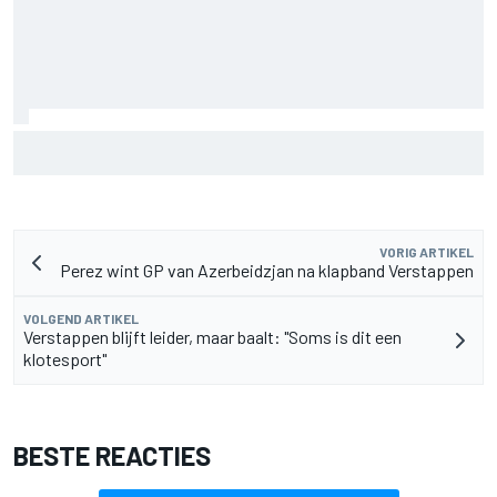
De nieuwigheid van Cadillac is eraf, maar dat is juist een
compliment
VORIG ARTIKEL
Perez wint GP van Azerbeidzjan na klapband Verstappen
VOLGEND ARTIKEL
Verstappen blijft leider, maar baalt: "Soms is dit een
klotesport"
BESTE REACTIES