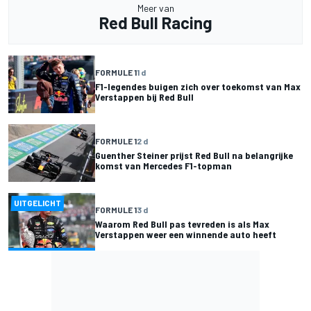
Meer van
Red Bull Racing
FORMULE 1
1 d
F1-legendes buigen zich over toekomst van Max
Verstappen bij Red Bull
FORMULE 1
2 d
Guenther Steiner prijst Red Bull na belangrijke
komst van Mercedes F1-topman
UITGELICHT
FORMULE 1
3 d
Waarom Red Bull pas tevreden is als Max
Verstappen weer een winnende auto heeft