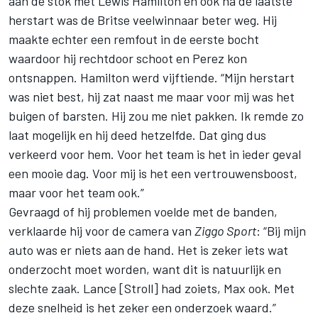
aan de stok met Lewis Hamilton en ook na de laatste
herstart was de Britse veelwinnaar beter weg. Hij
maakte echter een remfout in de eerste bocht
waardoor hij rechtdoor schoot en Perez kon
ontsnappen. Hamilton werd vijftiende. “Mijn herstart
was niet best, hij zat naast me maar voor mij was het
buigen of barsten. Hij zou me niet pakken. Ik remde zo
laat mogelijk en hij deed hetzelfde. Dat ging dus
verkeerd voor hem. Voor het team is het in ieder geval
een mooie dag. Voor mij is het een vertrouwensboost,
maar voor het team ook.”
Gevraagd of hij problemen voelde met de banden,
verklaarde hij voor de camera van
Ziggo Sport
: “Bij mijn
auto was er niets aan de hand. Het is zeker iets wat
onderzocht moet worden, want dit is natuurlijk en
slechte zaak. Lance [Stroll] had zoiets, Max ook. Met
deze snelheid is het zeker een onderzoek waard.”