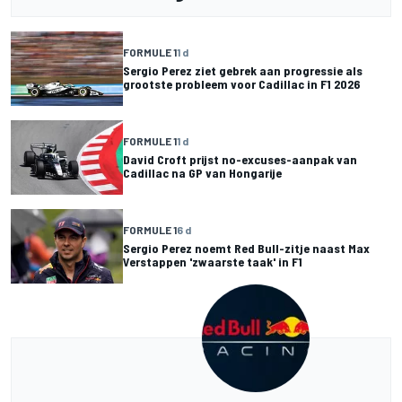
FORMULE 1
1 d
Sergio Perez ziet gebrek aan progressie als
grootste probleem voor Cadillac in F1 2026
FORMULE 1
1 d
David Croft prijst no-excuses-aanpak van
Cadillac na GP van Hongarije
FORMULE 1
6 d
Sergio Perez noemt Red Bull-zitje naast Max
Verstappen 'zwaarste taak' in F1