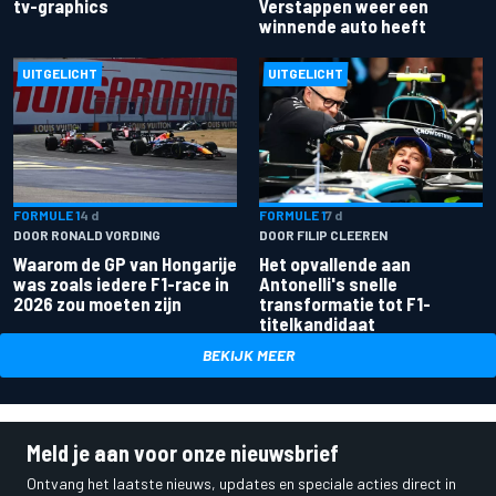
tv-graphics
Verstappen weer een
winnende auto heeft
UITGELICHT
UITGELICHT
FORMULE 1
4 d
FORMULE 1
7 d
DOOR RONALD VORDING
DOOR FILIP CLEEREN
Waarom de GP van Hongarije
Het opvallende aan
was zoals iedere F1-race in
Antonelli's snelle
2026 zou moeten zijn
transformatie tot F1-
titelkandidaat
BEKIJK MEER
Meld je aan voor onze nieuwsbrief
Ontvang het laatste nieuws, updates en speciale acties direct in