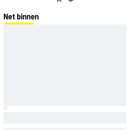
Net binnen
Mercedes houdt timing van upgrades voor rest F1-seizoen
2026 nauwlettend in de gaten