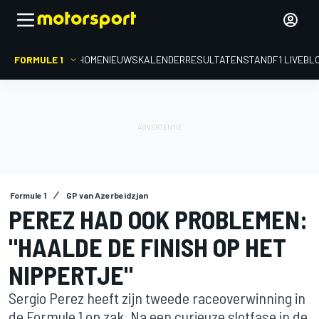
FORMULE 1
HOME
NIEUWS
KALENDER
RESULTATEN
STAND
F1 LIVEBL
Formule 1
GP van Azerbeidzjan
PEREZ HAD OOK PROBLEMEN:
"HAALDE DE FINISH OP HET
NIPPERTJE"
Sergio Perez heeft zijn tweede raceoverwinning in
de Formule 1 op zak. Na een curieuze slotfase in de